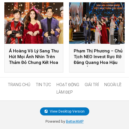
Á Hoàng Võ Lý Sang Thu
Phạm Thị Phương – Chủ
Hút Mọi Ánh Nhìn Trên
Tịch NEO Invest Rực Rỡ
Thảm Đỏ Chung Kết Hoa
Đăng Quang Hoa Hậu
Hậu Với Diện Mạo Sang
Nhân Ái Tại Vĩnh Phúc
Trọng, Quý Phái
TRANG CHỦ
TIN TỨC
HOẠT ĐỘNG
GIẢI TRÍ
NGOÀI LỀ
LÀM ĐẸP
View Desktop Version
Powered by
BetterAMP