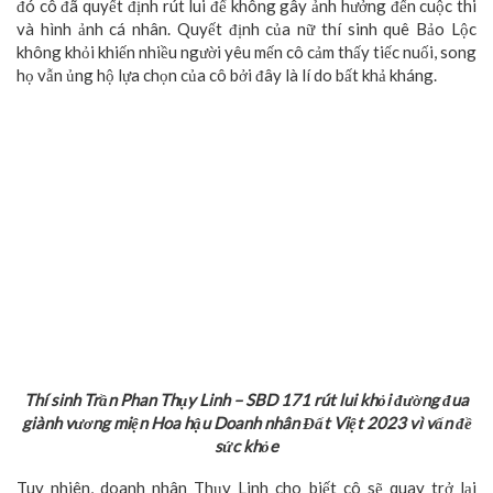
đó cô đã quyết định rút lui để không gây ảnh hưởng đến cuộc thi
và hình ảnh cá nhân. Quyết định của nữ thí sinh quê Bảo Lộc
không khỏi khiến nhiều người yêu mến cô cảm thấy tiếc nuối, song
họ vẫn ủng hộ lựa chọn của cô bởi đây là lí do bất khả kháng.
Thí sinh Trần Phan Thụy Linh – SBD 171 rút lui khỏi đường đua
giành vương miện Hoa hậu Doanh nhân Đất Việt 2023 vì vấn đề
sức khỏe
Tuy nhiên, doanh nhân Thụy Linh cho biết cô sẽ quay trở lại