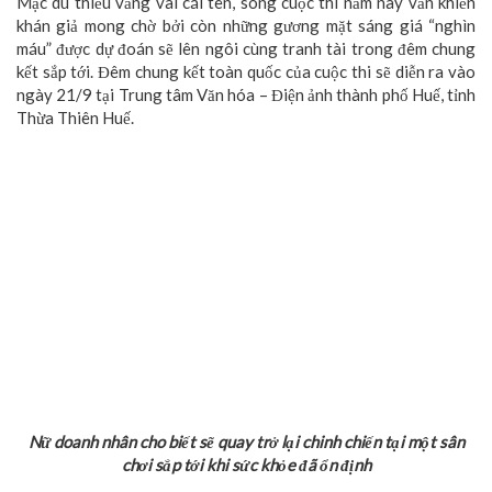
Mặc dù thiếu vắng vài cái tên, song cuộc thi năm nay vẫn khiến
khán giả mong chờ bởi còn những gương mặt sáng giá “nghìn
máu” được dự đoán sẽ lên ngôi cùng tranh tài trong đêm chung
kết sắp tới. Đêm chung kết toàn quốc của cuộc thi sẽ diễn ra vào
ngày 21/9 tại Trung tâm Văn hóa – Điện ảnh thành phố Huế, tỉnh
Thừa Thiên Huế.
Nữ doanh nhân cho biết sẽ quay trở lại chinh chiến tại một sân
chơi sắp tới khi sức khỏe đã ổn định