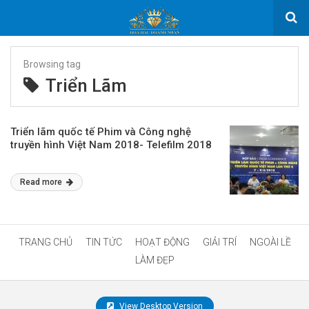
Browsing tag
Triển Lãm
Triển lãm quốc tế Phim và Công nghệ
truyền hình Việt Nam 2018- Telefilm 2018
Read more
TRANG CHỦ
TIN TỨC
HOẠT ĐỘNG
GIẢI TRÍ
NGOÀI LỀ
LÀM ĐẸP
View Desktop Version