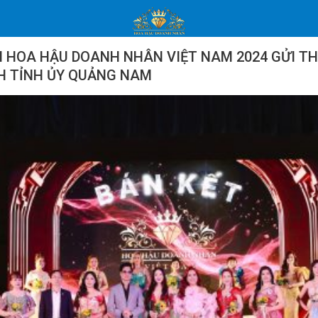
NH HOA HẬU DOANH NHÂN VIỆT NAM 2024 GỬI T
H TỈNH ỦY QUẢNG NAM