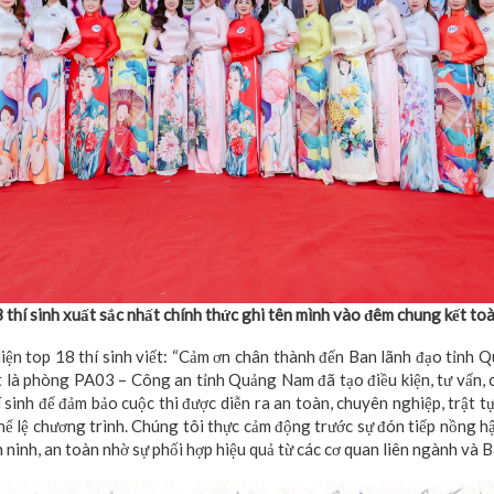
 thí sinh xuất sắc nhất chính thức ghi tên mình vào đêm chung kết to
diện top 18 thí sinh viết: “Cảm ơn chân thành đến Ban lãnh đạo tỉnh 
t là phòng PA03 – Công an tỉnh Quảng Nam đã tạo điều kiện, tư vấn, c
í sinh để đảm bảo cuộc thi được diễn ra an toàn, chuyên nghiệp, trật t
hể lệ chương trình. Chúng tôi thực cảm động trước sự đón tiếp nồng h
an ninh, an toàn nhờ sự phối hợp hiệu quả từ các cơ quan liên ngành và B