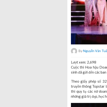
By
Nguyễn Văn Tu
Lượt xem:
2,698
Cuộc thi Hoa hậu Doan
sinh đã gửi đến các ba
Theo giấy phép số 3
truyền thông Topstar l
thi quy tụ các nữ doan
những giá trị đẹp, học h