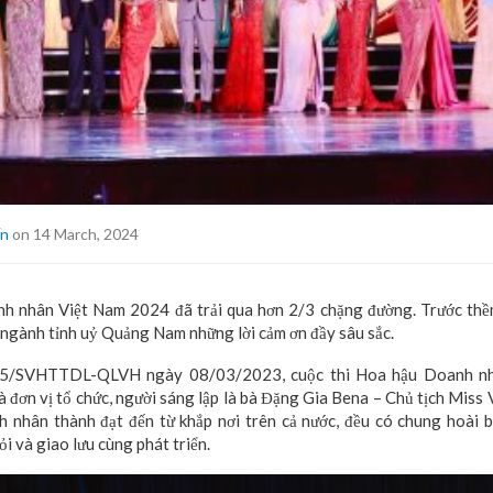
ấn
on 14 March, 2024
h nhân Việt Nam 2024 đã trải qua hơn 2/3 chặng đường. Trước thềm
n ngành tỉnh uỷ Quảng Nam những lời cảm ơn đầy sâu sắc.
25/SVHTTDL-QLVH ngày 08/03/2023, cuộc thi Hoa hậu Doanh n
à đơn vị tổ chức, người sáng lập là bà Đặng Gia Bena – Chủ tịch Miss
h nhân thành đạt đến từ khắp nơi trên cả nước, đều có chung hoài 
ỏi và giao lưu cùng phát triển.