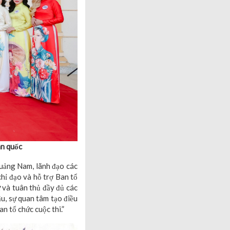
àn quốc
Quảng Nam, lãnh đạo các
hỉ đạo và hỗ trợ Ban tổ
ự và tuân thủ đầy đủ các
ậu, sự quan tâm tạo điều
an tổ chức cuộc thi.”