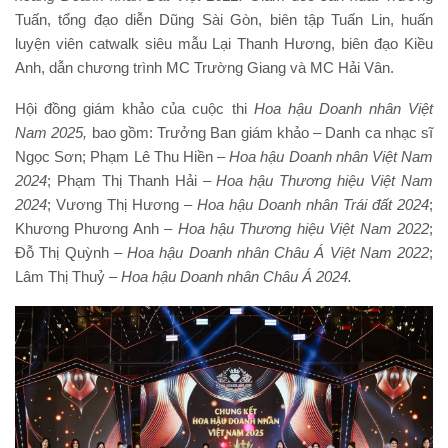
Tuấn, tổng đạo diễn Dũng Sài Gòn, biên tập Tuấn Lin, huấn
luyện viên catwalk siêu mẫu Lại Thanh Hương, biên đạo Kiều
Anh, dẫn chương trình MC Trường Giang và MC Hải Vân.
Hội đồng giám khảo của cuộc thi
Hoa hậu
Doanh nhân Việt
Nam 202
5
,
bao gồm: Trưởng Ban giám khảo – Danh ca nhạc sĩ
Ngọc Sơn; Phạm Lê Thu Hiền –
Hoa hậu Doanh nhân Việt Nam
2024
; Phạm Thị Thanh Hải –
Hoa hậu Thương hiệu Việt Nam
2024
; Vương Thị Hương –
Hoa hậu Doanh nhân Trái đất 2024
;
Khương Phương Anh –
Hoa
h
ậu Thương hiệu Việt Nam 2022
;
Đỗ Thị Quỳnh –
Hoa hậu Doanh nhân Châu Á Việt Nam 2022
;
Lâm Thị Thuỷ –
Hoa hậu Doanh nhân Châu Á 2024.