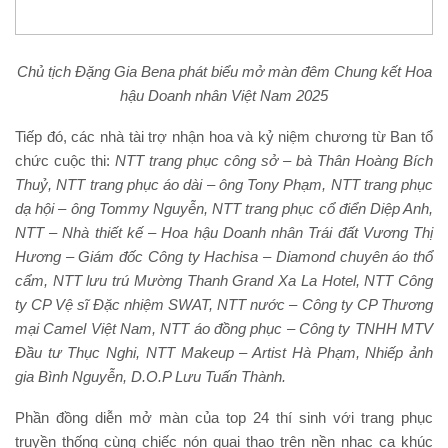
Chủ tịch Đặng Gia Bena phát biểu mở màn đêm Chung kết Hoa
hậu Doanh nhân Việt Nam 2025
Tiếp đó, các nhà tài trợ nhận hoa và kỷ niệm chương từ Ban tổ
chức cuộc thi:
NTT trang phục công sở – bà Thân Hoàng Bích
Thuỷ
,
NTT trang phục áo dài – ông Tony Phạm, NTT trang phục
dạ hội – ông Tommy Nguyễn,
NTT trang phục cổ điển Diệp Anh,
NTT – Nhà thiết kế – Hoa hậu Doanh nhân Trái đất Vương Thị
Hương – Giám đốc Công ty Hachisa – Diamond chuyên áo thổ
cẩm,
NTT lưu trú Mường Thanh Grand Xa La Hotel
,
NTT Công
ty CP Vệ sĩ Đặc nhiệm SWAT, NTT nước – Công ty CP Thương
mại Camel Việt Nam
, NTT áo đồng phục – Công ty TNHH MTV
Đầu tư Thục Nghi,
NTT Makeup – Artist Hà Phạm
, Nhiếp ảnh
gia Bình Nguyễn, D.O.P Lưu Tuấn Thành.
Phần đồng diễn mở màn của top 24 thí sinh với trang phục
truyền thống cùng chiếc nón quai thao trên nền nhạc ca khúc