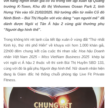
với hàng nghìn
khán giả cổ vũ trong tiết lập xuân tại Quảng
trường K-Town, Khu đô thị Vinhomes Ocean Park 2,
tỉnh
Hưng Yên vào tối 21/02/2025. Nữ tướng đến từ miền Cố đô
Ninh Bình – Bùi Thị Huyền với vóc dáng “vạn người mê” đã
dành được Ngôi vị Tân Á hậu 2 cùng giải thưởng phụ
“Người đẹp hình thể”.
Trong không khí rét lạnh của tiết lập xuân ở vùng đất “Thứ nhất
Kinh kỳ, thứ nhì phố Hiến” về khuya với hơn 1.000 khán giả,
22h00 đêm chung kết của cuộc thi nhan sắc
Hoa hậu Doanh
nhân Việt Nam
2025
– Miss VietNam Business 2025
khép lại
với ngôi vị Á hậu 2 thuộc về thí sinh Bùi Thị Huyền SBD 133,
cùng với đó là giải phụ
Người đẹp hình thể
.
Nữ doanh nhân hiện
đang là Giám đốc hệ thống chuỗi phòng tập Live Fit Private
Fitness.