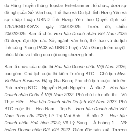
do Hãng Truyền thông Topstar Entertainment tổ chức, dưới sự
đề nghị của Sở Văn hoá, Thể thao và Du lịch tỉnh Hưng Yên và
sự chấp thuận UBND tỉnh Hưng Yên theo Quyết định số:
175/UBND-KGVX ngày 20/01/2025. Trước đó, chiều
20/02/2025, Ban tổ chức
Hoa hậu
Doanh nhân Việt Nam 202
5
đã được đại diện các Sở, ngành văn hoá, thể thao và du lịch
tỉnh cùng Phòng PA03 và UBND huyện Văn Giang kiểm duyệt,
phúc khảo và thông qua nội dung chương trình.
Ban tổ chức của cuộc thi
Hoa hậu
Doanh nhân Việt Nam 202
5
,
bao gồm: Chủ tịch cuộc thi kiêm Trưởng BTC – Chủ tịch
Miss
VietNam Business
Đặng Gia Bena; Phó chủ tịch cuộc thi kiêm
Phó trưởng BTC – Nguyễn Hạnh Nguyên – Á hậu 2 –
Hoa hậu
Doanh nhân Châu Á Việt Nam 2022
; Phó chủ tịch cuộc thi – Vũ
Thục Hiền –
Hoa hậu Doanh nhân Du lịch Việt Nam 2023
; Phó
BTC cuộc thi – Hoa Nam – Top 5 –
Hoa hậu Doanh nhân Việt
Nam Toàn cầu 2020
; Lê Thị Mai Anh – Á hậu 3 –
Hoa hậu
Doanh nhân Hoà bình 2024
; Võ Lý Sang – Á hoàng 1 –
Nữ
hoàng Doanh nhân Đất Việt 2022.
Giám đốc sản xuất Trương