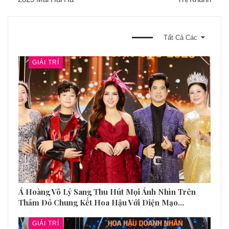
BẠN CŨNG CÓ THỂ THÍCH
Tất Cả Các
GIẢI TRÍ
Á Hoàng Võ Lý Sang Thu Hút Mọi Ánh Nhìn Trên
Thảm Đỏ Chung Kết Hoa Hậu Với Diện Mạo…
GIẢI TRÍ