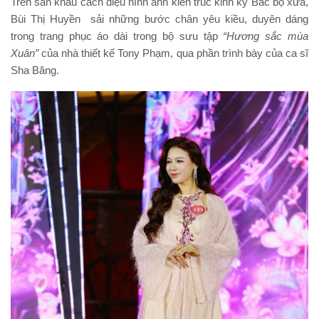
Trên sân khấu cách điệu hình ảnh kiến trúc kinh kỳ Bắc bộ xưa,
Bùi Thị Huyền sải những bước chân yêu kiều, duyên dáng
trong trang phục áo dài trong bộ sưu tập
“Hương sắc mùa
Xuân”
của nhà thiết kế Tony Phạm, qua phần trình bày của ca sĩ
Sha Băng.