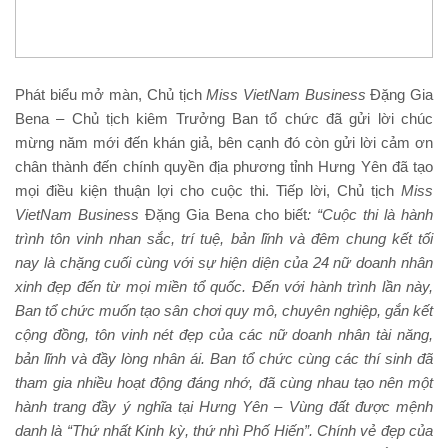
Phát biểu mở màn, Chủ tịch
Miss VietNam Business
Đặng Gia
Bena – Chủ tịch kiêm Trưởng Ban tổ chức đã gửi lời chúc
mừng năm mới đến khán giả, bên cạnh đó còn gửi lời cảm ơn
chân thành đến chính quyền địa phương tỉnh Hưng Yên đã tạo
mọi điều kiện thuận lợi cho cuộc thi. Tiếp lời, Chủ tịch
Miss
VietNam Business
Đặng Gia Bena cho biết
: “Cuộc thi là hành
trình tôn vinh nhan sắc, trí tuệ, bản lĩnh và
đêm chung kết tối
nay là chặng cuối cùng
với sự hiện diện của
24
nữ doanh nhân
xinh đẹp đến từ mọi miền tổ quốc. Đến với hành trình lần này,
Ban tổ chức muốn tạo sân chơi quy mô, chuyên nghiệp, gắn kết
cộng đồng, tôn vinh nét đẹp của các nữ doanh nhân tài năng,
bản lĩnh và đầy lòng nhân ái. Ban tổ chức cùng các thí sinh đã
tham gia nhiều hoạt động đáng nhớ,
đã cùng nhau
tạo nên một
hành trang
đầy ý nghĩa
tại
Hưng Yên – Vùng đất được mệnh
danh là “Thứ nhất
K
inh kỳ, thứ nhì Phố Hiến”. Chính vẻ đẹp của