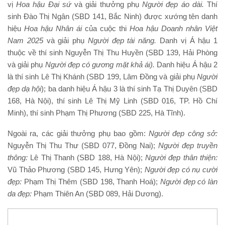
vị
Hoa hậu Đại sứ
và giải thưởng phụ
Người đẹp áo dài.
Thí
sinh Đào Thị Ngân (SBD 141, Bắc Ninh) được xướng tên danh
hiệu
Hoa hậu Nhân ái
của cuộc thi
Hoa hậu
Doanh nhân Việt
Nam 202
5
và giải phụ
Người đẹ
p tài năng.
Danh vị Á hậu 1
thuộc về thí sinh Nguyễn Thị Thu Huyền (SBD 139, Hải Phòng
và giải phụ
Người đẹp có gương mặt khả ái).
Danh hiệu Á hậu 2
là thí sinh Lê Thị Khánh (SBD 199, Lâm Đồng và giải phụ
Người
đẹp dạ hội
); ba danh hiệu Á hậu 3 là thí sinh Tạ Thị Duyên (SBD
168, Hà Nội), thí sinh Lê Thị Mỹ Linh (SBD 016, TP. Hồ Chí
Minh), thí sinh Phạm Thị Phương (SBD 225, Hà Tĩnh).
Ngoài ra, các giải thưởng phụ bao gồm:
Người đẹp công sở:
Nguyễn Thị Thu Thư (SBD 077, Đồng Nai);
Người đẹp truyền
thông:
Lê Thị Thanh (SBD 188, Hà Nội);
Người đẹp thân thiện:
Vũ Thảo Phương (SBD 145, Hưng Yên);
Người đẹp có nụ cười
đẹp:
Phạm Thị Thêm (SBD 198, Thanh Hoá);
Người đẹp có làn
da đẹp:
Phạm Thiên An (SBD 089, Hải Dương).