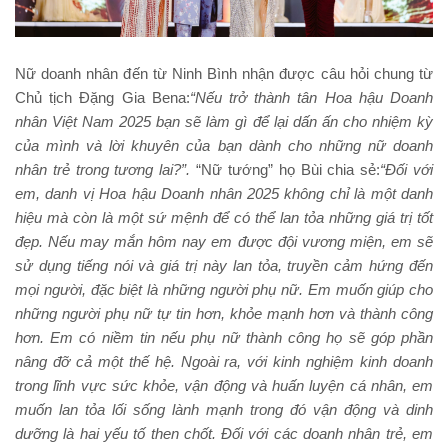
Nữ doanh nhân đến từ Ninh Bình nhận được câu hỏi chung từ
Chủ tịch Đặng Gia Bena:
“Nếu trở thành tân Hoa hậu Doanh
nhân Việt Nam 2025 bạn sẽ làm gì để lại dấn ấn cho nhiệm kỳ
của mình và lời khuyên của bạn dành cho những nữ doanh
nhân trẻ trong tương lai
?”.
“Nữ tướng” họ Bùi chia sẻ:
“Đối với
em, danh vị Hoa hậu Doanh nhân 2025 không chỉ là một danh
hiệu mà còn là một sứ mệnh để có thể lan tỏa những giá trị tốt
đẹp. Nếu may mắn hôm nay em được đội vương miện, em sẽ
sử dụng tiếng nói và giá trị này lan tỏa, truyền cảm hứng đến
mọi người, đặc biệt là những người phụ nữ. Em muốn giúp cho
những người phụ nữ tự tin hơn, khỏe mạnh hơn và thành công
hơn. Em có niềm tin nếu phụ nữ thành công họ sẽ góp phần
nâng đỡ cả một thế hệ. Ngoài ra, với kinh nghiệm kinh doanh
trong lĩnh vực sức khỏe, vận động và huấn luyện cá nhân, em
muốn lan tỏa lối sống lành mạnh trong đó vận động và dinh
dưỡng là hai yếu tố then chốt. Đối với các doanh nhân trẻ, em