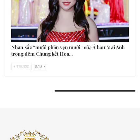
Nhan sắc “mười phân vẹn mười” của Á hậu Mai Anh
trong đêm Chung kết Hoa…
TRƯƠC
SAU
BÀI VIẾT GẦN ĐÂY