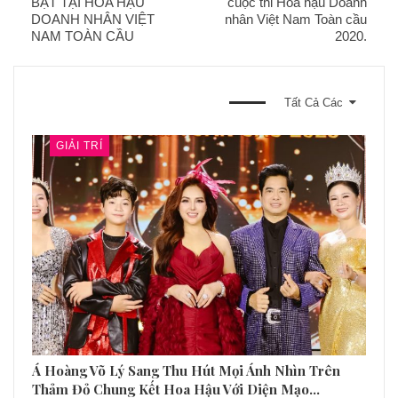
BẬT TẠI HOA HẬU
cuộc thi Hoa hậu Doanh
DOANH NHÂN VIỆT
nhân Việt Nam Toàn cầu
NAM TOÀN CẦU
2020.
BẠN CŨNG CÓ THỂ THÍCH
Tất Cả Các
GIẢI TRÍ
Á Hoàng Võ Lý Sang Thu Hút Mọi Ánh Nhìn Trên
Thảm Đỏ Chung Kết Hoa Hậu Với Diện Mạo…