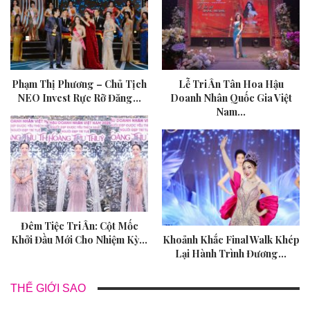
Phạm Thị Phương – Chủ Tịch
Lễ Tri Ân Tân Hoa Hậu
NEO Invest Rực Rỡ Đăng…
Doanh Nhân Quốc Gia Việt
Nam…
Đêm Tiệc Tri Ân: Cột Mốc
Khởi Đầu Mới Cho Nhiệm Kỳ…
Khoảnh Khắc Final Walk Khép
Lại Hành Trình Đương…
THẾ GIỚI SAO