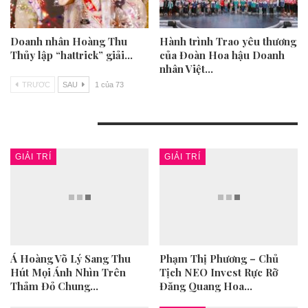
Doanh nhân Hoàng Thu
Hành trình Trao yêu thương
Thủy lập “hattrick” giải…
của Đoàn Hoa hậu Doanh
nhân Việt…
TRƯƠC
SAU
1 của 73
TIN MỚI NHẤT
GIẢI TRÍ
GIẢI TRÍ
Á Hoàng Võ Lý Sang Thu
Phạm Thị Phương – Chủ
Á
Hút Mọi Ánh Nhìn Trên
Tịch NEO Invest Rực Rỡ
C
Thảm Đỏ Chung…
Đăng Quang Hoa…
p