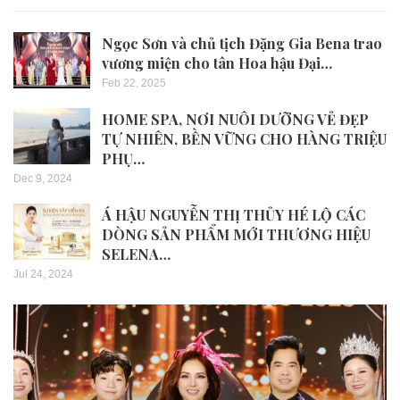
Ngọc Sơn và chủ tịch Đặng Gia Bena trao
vương miện cho tân Hoa hậu Đại…
Feb 22, 2025
HOME SPA, NƠI NUÔI DƯỠNG VẺ ĐẸP
TỰ NHIÊN, BỀN VỮNG CHO HÀNG TRIỆU
PHỤ…
Dec 9, 2024
Á HẬU NGUYỄN THỊ THỦY HÉ LỘ CÁC
DÒNG SẢN PHẨM MỚI THƯƠNG HIỆU
SELENA…
Jul 24, 2024