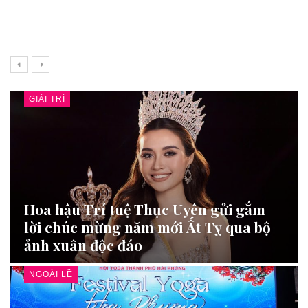
“
GIẢI TRÍ
Hoa hậu Trí tuệ Thục Uyên gửi gắm
lời chúc mừng năm mới Ất Tỵ qua bộ
ảnh xuân độc đáo
NGOÀI LỀ