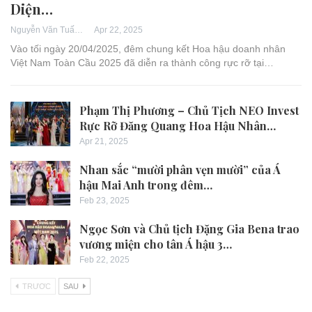
Diện…
Apr 22, 2025
Nguyễn Văn Tuấn
Vào tối ngày 20/04/2025, đêm chung kết Hoa hậu doanh nhân
Việt Nam Toàn Cầu 2025 đã diễn ra thành công rực rỡ tại…
Phạm Thị Phương – Chủ Tịch NEO Invest
Rực Rỡ Đăng Quang Hoa Hậu Nhân…
Apr 21, 2025
Nhan sắc “mười phân vẹn mười” của Á
hậu Mai Anh trong đêm…
Feb 23, 2025
Ngọc Sơn và Chủ tịch Đặng Gia Bena trao
vương miện cho tân Á hậu 3…
Feb 22, 2025
TRƯƠC
SAU