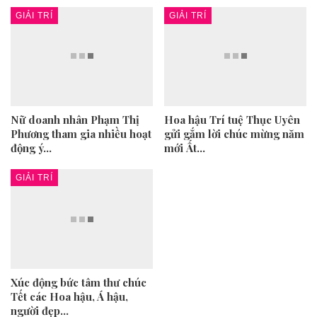
GIẢI TRÍ
GIẢI TRÍ
Nữ doanh nhân Phạm Thị
Hoa hậu Trí tuệ Thục Uyên
T
Phương tham gia nhiều hoạt
gửi gắm lời chúc mừng năm
D
động ý…
mới Ất…
2
X
GIẢI TRÍ
Xúc động bức tâm thư chúc
ết các Hoa hậu, Á hậu,
C
người đẹp…
K