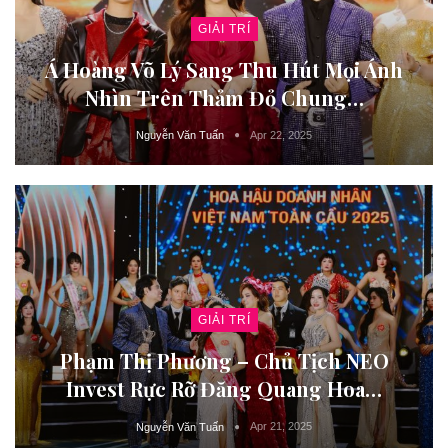
GIẢI TRÍ
Á Hoàng Võ Lý Sang Thu Hút Mọi Ánh
Nhìn Trên Thảm Đỏ Chung…
Apr 22, 2025
Nguyễn Văn Tuấn
GIẢI TRÍ
Phạm Thị Phương – Chủ Tịch NEO
Invest Rực Rỡ Đăng Quang Hoa…
Apr 21, 2025
Nguyễn Văn Tuấn