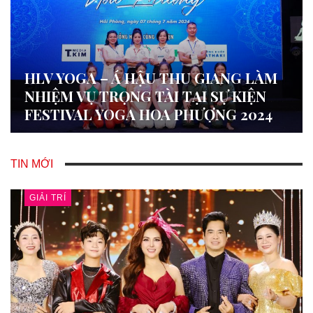
HLV YOGA – Á HẬU THU GIANG LÀM
NHIỆM VỤ TRỌNG TÀI TẠI SỰ KIỆN
FESTIVAL YOGA HOA PHƯỢNG 2024
TIN MỚI
GIẢI TRÍ