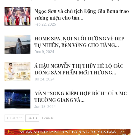
Ngọc Sơn và chủ tịch Đặng Gia Bena trao
vương miện cho tân…
Feb 22, 2025
HOME SPA, NƠI NUÔI DƯỠNG VẺ ĐẸP
TỰ NHIÊN, BỀN VỮNG CHO HÀNG…
Dec 9, 2024
Á HẬU NGUYỄN THỊ THỦY HÉ LỘ CÁC
DÒNG SẢN PHẨM MỚI THƯƠNG…
Jul 24, 2024
MÀN “SONG KIẾM HỢP BÍCH” CỦA MC
TRƯỜNG GIANG VÀ…
Jun 18, 2024
TRƯƠC
SAU
1 của 40