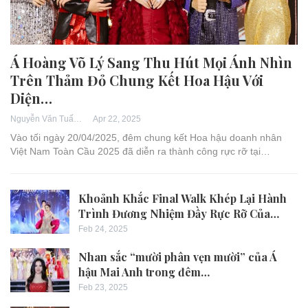
Á Hoàng Võ Lý Sang Thu Hút Mọi Ánh Nhìn
Trên Thảm Đỏ Chung Kết Hoa Hậu Với
Diện…
Apr 22, 2025
Nguyễn Văn Tuấn
Vào tối ngày 20/04/2025, đêm chung kết Hoa hậu doanh nhân
Việt Nam Toàn Cầu 2025 đã diễn ra thành công rực rỡ tại…
Khoảnh Khắc Final Walk Khép Lại Hành
Trình Đương Nhiệm Đầy Rực Rỡ Của…
Feb 24, 2025
Nhan sắc “mười phân vẹn mười” của Á
hậu Mai Anh trong đêm…
Feb 23, 2025