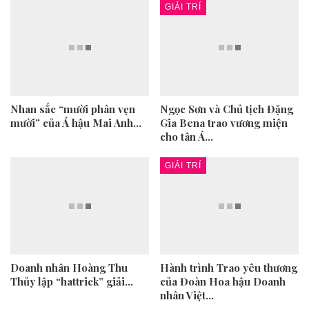
GIẢI TRÍ
Nhan sắc “mười phân vẹn
Ngọc Sơn và Chủ tịch Đặng
H
mười” của Á hậu Mai Anh…
Gia Bena trao vương miện
L
cho tân Á…
m
GIẢI TRÍ
Doanh nhân Hoàng Thu
Hành trình Trao yêu thương
M
hủy lập “hattrick” giải…
của Đoàn Hoa hậu Doanh
Q
nhân Việt…
“