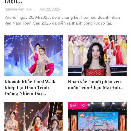
Diện…
Apr 22, 2025
Nguyễn Văn Tuấn
Vào tối ngày 20/04/2025, đêm chung kết Hoa hậu doanh nhân
Việt Nam Toàn Cầu 2025 đã diễn ra thành công rực rỡ tại…
Khoảnh Khắc Final Walk
Nhan sắc “mười phân vẹn
Khép Lại Hành Trình
mười” của Á hậu Mai Anh…
Đương Nhiệm Đầy…
GIẢI TRÍ