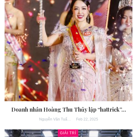
Doanh nhân Hoàng Thu Thủy lập “hattrick”…
Feb 22, 2025
Nguyễn Văn Tuấn
GIẢI TRÍ