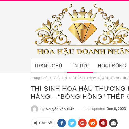
TRANG CHỦ
TIN TỨC
HOẠT ĐỘNG
Trang Chủ
GIẢI TRÍ
THÍ SINH HOA HẬU THƯƠNG HIỆU
THÍ SINH HOA HẬU THƯƠNG 
HẰNG – “BÔNG HỒNG” THÉP 
Last updated
Dec 8, 2023
By
Nguyễn Văn Tuấn
Chia Sẽ