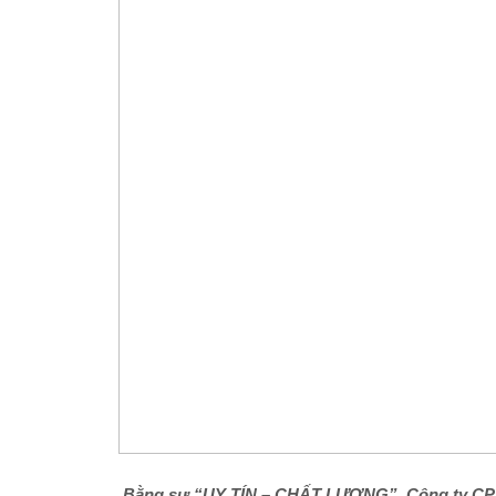
Bằng sự “UY TÍN – CHẤT LƯỢNG”, Công ty CP h