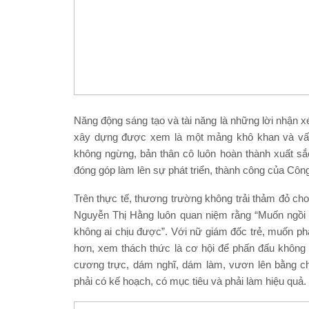
Năng động sáng tạo và tài năng là những lời nhận x
xây dựng được xem là một mảng khô khan và vất 
không ngừng, bản thân cô luôn hoàn thành xuất sắc 
đóng góp làm lên sự phát triển, thành công của C
Trên thực tế, thương trường không trải thảm đỏ ch
Nguyễn Thị Hằng luôn quan niệm rằng “Muốn ngồi ở
không ai chịu được”. Với nữ giám đốc trẻ, muốn phá
hơn, xem thách thức là cơ hội để phấn đấu không 
cương trực, dám nghĩ, dám làm, vươn lên bằng chí
phải có kế hoạch, có mục tiêu và phải làm hiệu quả.