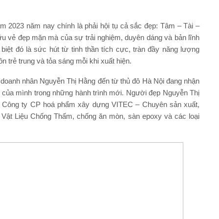
m 2023 năm nay chính là phải hội tụ cả sắc đẹp: Tâm – Tài –
hữu vẻ đẹp mặn mà của sự trải nghiệm, duyên dáng và bản lĩnh
ệt đó là sức hút từ tinh thần tích cực, tràn đầy năng lượng
 trẻ trung và tỏa sáng mỗi khi xuất hiện.
nữ doanh nhân Nguyễn Thị Hằng đến từ thủ đô Hà Nội đang nhận
h của mình trong những hành trình mới. Người đẹp Nguyễn Thị
h Công ty CP hoá phẩm xây dựng VITEC – Chuyên sản xuất,
c Vật Liệu Chống Thấm, chống ăn mòn, sàn epoxy và các loại