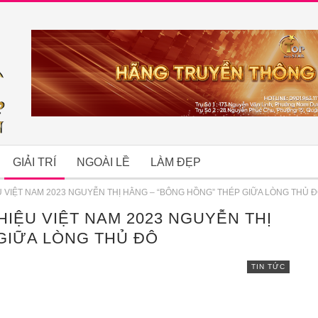
GIẢI TRÍ
NGOÀI LỀ
LÀM ĐẸP
 VIỆT NAM 2023 NGUYỄN THỊ HẰNG – “BÔNG HỒNG” THÉP GIỮA LÒNG THỦ 
HIỆU VIỆT NAM 2023 NGUYỄN THỊ
B
GIỮA LÒNG THỦ ĐÔ
TIN TỨC