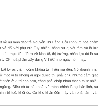
ét về nữ lãnh đạo trẻ Nguyễn Thị Hằng. Bởi lĩnh vực hoá phẩm
vả đối với phụ nữ. Tuy nhiên, bằng sự quyết tâm và lỗ lực
các mục tiêu đề ra về kinh tế, thị trường, nhân lực đó là sự
ông ty CP hoá phẩm xây dựng VITEC như ngày hôm nay.
o bất kỳ ai, thành công không tự nhiên mà đến. Nữ doanh nhân
 một vị trí không ai ngồi được thì phải chịu những cảm giác
t triển ở vị trí cao hơn, càng phải chấp nhận thách thức nhiều
ngừng. Điều cô tự hào nhất về mình chính là sự bản lĩnh, sự
nh trí tuệ, khối óc. Có khó khăn đến mấy vẫn phải làm, vẫn