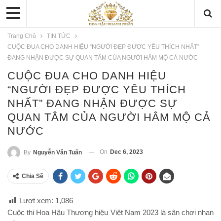
Trang Chủ
TIN TỨC
CUỘC ĐUA CHO DANH HIỆU “NGƯỜI ĐẸP ĐƯỢC YÊU THÍCH NHẤT”
ĐANG NHẬN ĐƯỢC SỰ QUAN TÂM CỦA NGƯỜI HÂM MỘ CẢ NƯỚC
CUỘC ĐUA CHO DANH HIỆU
“NGƯỜI ĐẸP ĐƯỢC YÊU THÍCH
NHẤT” ĐANG NHẬN ĐƯỢC SỰ
QUAN TÂM CỦA NGƯỜI HÂM MỘ CẢ
NƯỚC
On
Dec 6, 2023
By
Nguyễn Văn Tuấn
Chia Sẽ
Lượt xem:
1,086
Cuộc thi Hoa Hậu Thương hiệu Việt Nam 2023 là sân chơi nhan