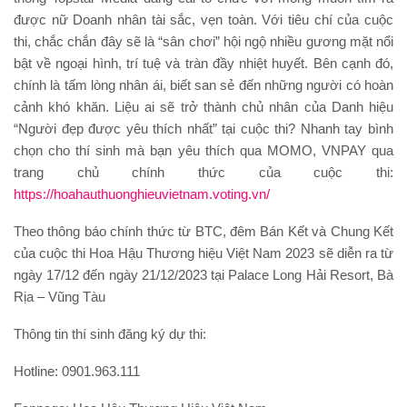
được nữ Doanh nhân tài sắc, vẹn toàn. Với tiêu chí của cuộc
thi, chắc chắn đây sẽ là “sân chơi” hội ngộ nhiều gương mặt nổi
bật về ngoại hình, trí tuệ và tràn đầy nhiệt huyết. Bên cạnh đó,
chính là tấm lòng nhân ái, biết san sẻ đến những người có hoàn
cảnh khó khăn. Liệu ai sẽ trở thành chủ nhân của Danh hiệu
“Người đẹp được yêu thích nhất” tại cuộc thi? Nhanh tay bình
chọn cho thí sinh mà bạn yêu thích qua MOMO, VNPAY qua
trang chủ chính thức của cuộc thi:
https://hoahauthuonghieuvietnam.voting.vn/
Theo thông báo chính thức từ BTC, đêm Bán Kết và Chung Kết
của cuộc thi Hoa Hậu Thương hiệu Việt Nam 2023 sẽ diễn ra từ
ngày 17/12 đến ngày 21/12/2023 tại Palace Long Hải Resort, Bà
Rịa – Vũng Tàu
Thông tin thí sinh đăng ký dự thi:
Hotline: 0901.963.111