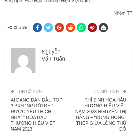
Fanpage: Hoa Hậu Thương Hiệu Việt Nam
Nhóm TT
Chia Sẽ
Nguyễn
Văn Tuấn
TIN CŨ HƠN
TIN MỚI HƠN
AI ĐANG DẪN ĐẦU TOP
THÍ SINH HOA HẬU
3 BXH “NGƯỜI ĐẸP
THƯƠNG HIỆU VIỆT
ĐƯỢC YÊU THÍCH
NAM 2023 NGUYỄN THỊ
NHẤT” HOA HẬU
HẰNG – “BÔNG HỒNG”
THƯƠNG HIỆU VIỆT
THÉP GIỮA LÒNG THỦ
NAM 2023
ĐÔ