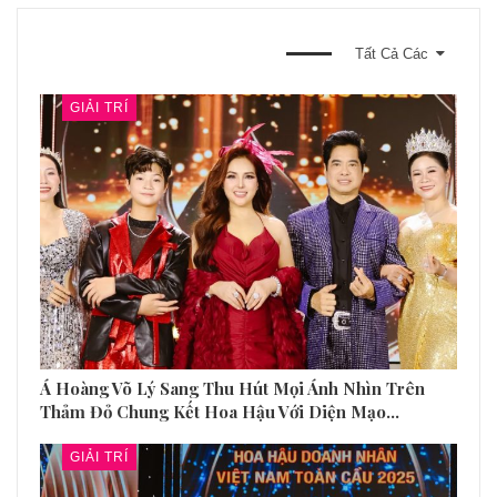
BẠN CŨNG CÓ THỂ THÍCH
Tất Cả Các
GIẢI TRÍ
Á Hoàng Võ Lý Sang Thu Hút Mọi Ánh Nhìn Trên
Thảm Đỏ Chung Kết Hoa Hậu Với Diện Mạo…
GIẢI TRÍ