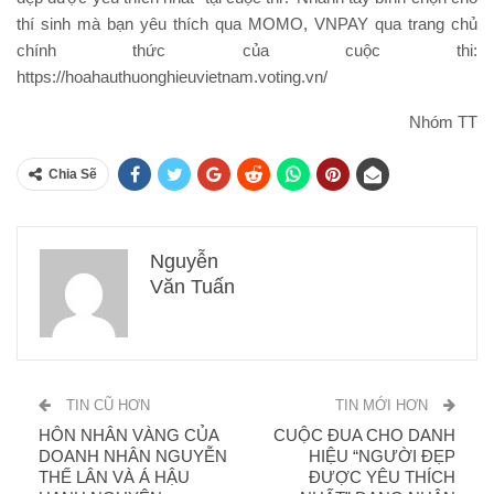
thí sinh mà bạn yêu thích qua MOMO, VNPAY qua trang chủ
chính thức của cuộc thi:
https://hoahauthuonghieuvietnam.voting.vn/
Nhóm TT
Chia Sẽ
Nguyễn
Văn Tuấn
TIN CŨ HƠN
TIN MỚI HƠN
HÔN NHÂN VÀNG CỦA
CUỘC ĐUA CHO DANH
DOANH NHÂN NGUYỄN
HIỆU “NGƯỜI ĐẸP
THẾ LÂN VÀ Á HẬU
ĐƯỢC YÊU THÍCH