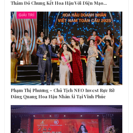
Thảm Đỏ Chung Kết Hoa Hậu Với Diện Mạo…
GIẢI TRÍ
Phạm Thị Phương – Chủ Tịch NEO Invest Rực Rỡ
Đăng Quang Hoa Hậu Nhân Ái Tại Vĩnh Phúc