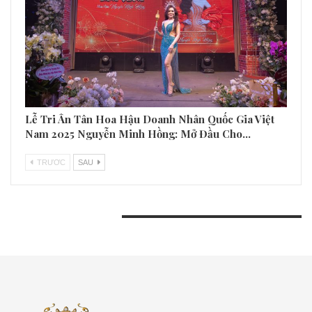
Lễ Tri Ân Tân Hoa Hậu Doanh Nhân Quốc Gia Việt
Nam 2025 Nguyễn Minh Hồng: Mở Đầu Cho…
TRƯƠC
SAU
BÀI VIẾT GẦN ĐÂY