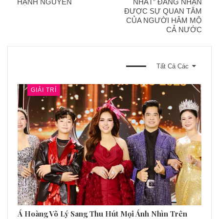
HẠNH NGUYÊN
NHẤT” ĐANG NHẬN
ĐƯỢC SỰ QUAN TÂM
CỦA NGƯỜI HÂM MỘ
CẢ NƯỚC
BẠN CŨNG CÓ THỂ THÍCH
Tất Cả Các
GIẢI TRÍ
Á Hoàng Võ Lý Sang Thu Hút Mọi Ánh Nhìn Trên