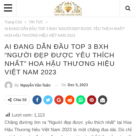
Trang Chủ
TIN TỨC
AI ĐANG DẪN ĐẦU TOP 3 BXH “NGƯỜI ĐẸP ĐƯỢC YÊU THÍCH NHẤT”
HOA HẬU THƯƠNG HIỆU VIỆT NAM 2023
AI ĐANG DẪN ĐẦU TOP 3 BXH
“NGƯỜI ĐẸP ĐƯỢC YÊU THÍCH
NHẤT” HOA HẬU THƯƠNG HIỆU
VIỆT NAM 2023
On
Dec 5, 2023
By
Nguyễn Văn Tuấn
Chia Sẽ
Lượt xem:
1,113
Chặng đường tìm ra “Người đẹp được yêu thích nhất” tại Hoa
Hậu Thương hiệu Việt Nam 2023 là một chặng đua dài. Dù chỉ