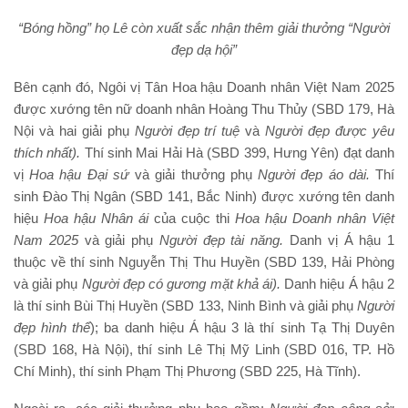
“Bóng hồng” họ Lê còn xuất sắc nhận thêm giải thưởng “Người
đẹp dạ hội”
Bên cạnh đó, Ngôi vị Tân Hoa hậu Doanh nhân Việt Nam 2025
được xướng tên nữ doanh nhân Hoàng Thu Thủy (SBD 179, Hà
Nội và hai giải phụ
Người đẹ
p trí tuệ
và
Người đẹp được yêu
thích nhất)
.
Thí sinh Mai Hải Hà (SBD 399, Hưng Yên) đạt danh
vị
Hoa hậu Đại sứ
và giải thưởng phụ
Người đẹp áo dài.
Thí
sinh Đào Thị Ngân (SBD 141, Bắc Ninh) được xướng tên danh
hiệu
Hoa hậu Nhân ái
của cuộc thi
Hoa hậu
Doanh nhân Việt
Nam 202
5
và giải phụ
Người đẹ
p tài năng.
Danh vị Á hậu 1
thuộc về thí sinh Nguyễn Thị Thu Huyền (SBD 139, Hải Phòng
và giải phụ
Người đẹp có gương mặt khả ái).
Danh hiệu Á hậu 2
là thí sinh Bùi Thị Huyền (SBD 133, Ninh Bình và giải phụ
Người
đẹp
hình thể
); ba danh hiệu Á hậu 3 là thí sinh Tạ Thị Duyên
(SBD 168, Hà Nội), thí sinh Lê Thị Mỹ Linh (SBD 016, TP. Hồ
Chí Minh), thí sinh Phạm Thị Phương (SBD 225, Hà Tĩnh).