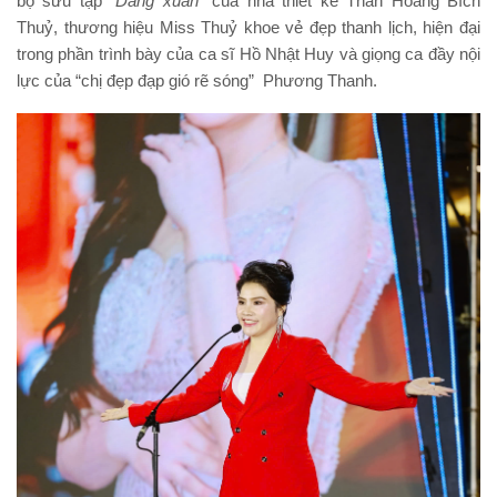
bộ sưu tập
“Dáng xuân”
của nhà thiết kế Thân Hoàng Bích
Thuỷ, thương hiệu Miss Thuỷ khoe vẻ đẹp thanh lịch, hiện đại
trong phần trình bày của ca sĩ Hồ Nhật Huy và giọng ca đầy nội
lực của “chị đẹp đạp gió rẽ sóng” Phương Thanh.