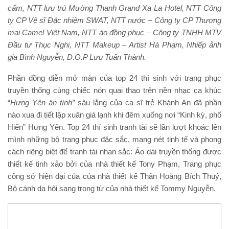
cẩm,
NTT lưu trú Mường Thanh Grand Xa La Hotel
,
NTT Công
ty CP Vệ sĩ Đặc nhiệm SWAT, NTT nước – Công ty CP Thương
mại Camel Việt Nam
, NTT áo đồng phục – Công ty TNHH MTV
Đầu tư Thục Nghi,
NTT Makeup – Artist Hà Phạm
, Nhiếp ảnh
gia Bình Nguyễn, D.O.P Lưu Tuấn Thành.
Phần đồng diễn mở màn của top 24 thí sinh với trang phục
truyền thống cùng chiếc nón quai thao trên nền nhạc ca khúc
“
Hưng Yên ân tình”
sâu lắng của ca sĩ trẻ Khánh An đã phần
nào xua đi tiết lập xuân giá lạnh khi đêm xuống nơi “Kinh kỳ, phố
Hiến” Hưng Yên. Top 24 thí sinh tranh tài sẽ lần lượt khoác lên
mình những bộ trang phục đặc sắc, mang nét tinh tế và phong
cách riêng biệt để tranh tài nhan sắc: Áo dài truyền thống được
thiết kế tinh xảo bởi của nhà thiết kế Tony Phạm, Trang phục
công sở hiện đại của của nhà thiết kế Thân Hoàng Bích Thuỷ,
Bộ cánh dạ hội sang trọng từ của nhà thiết kế Tommy Nguyễn.