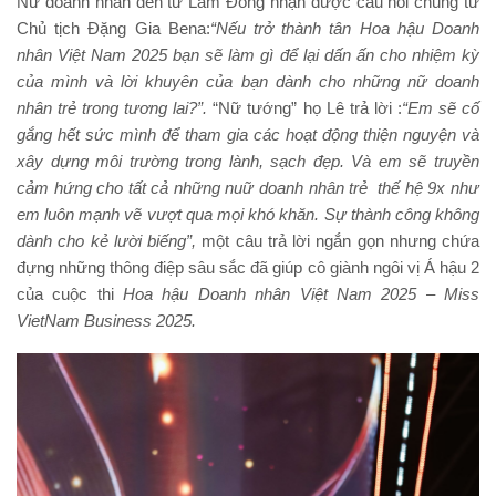
Nữ doanh nhân đến từ Lâm Đồng nhận được câu hỏi chung từ
Chủ tịch Đặng Gia Bena:
“Nếu trở thành tân Hoa hậu Doanh
nhân Việt Nam 2025 bạn sẽ làm gì để lại dấn ấn cho nhiệm kỳ
của mình và lời khuyên của bạn dành cho những nữ doanh
nhân trẻ trong tương lai
?”.
“Nữ tướng” họ Lê trả lời :
“Em sẽ cố
gắng hết sức mình để tham gia các hoạt động thiện nguyện và
xây dựng môi trường trong lành, sạch đẹp. Và em sẽ truyền
cảm hứng cho tất cả những nuữ doanh nhân trẻ thế hệ 9x như
em luôn mạnh vẽ vượt qua mọi khó khăn. Sự thành công không
dành cho kẻ lười biếng”,
một câu trả lời ngắn gọn nhưng chứa
đựng những thông điệp sâu sắc đã giúp cô giành ngôi vị Á hậu 2
của cuộc thi
Hoa hậu Doanh nhân Việt Nam 2025 – Miss
VietNam Business 2025
.