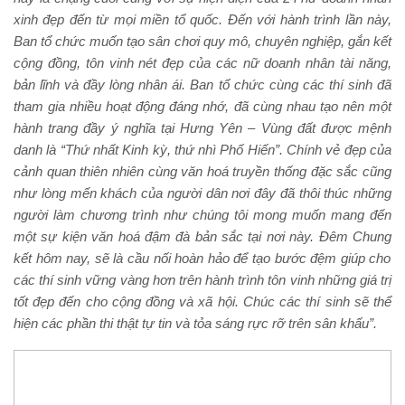
xinh đẹp đến từ mọi miền tổ quốc. Đến với hành trình lần này,
Ban tổ chức muốn tạo sân chơi quy mô, chuyên nghiệp, gắn kết
cộng đồng, tôn vinh nét đẹp của các nữ doanh nhân tài năng,
bản lĩnh và đầy lòng nhân ái. Ban tổ chức cùng các thí sinh đã
tham gia nhiều hoạt động đáng nhớ,
đã cùng nhau
tạo nên một
hành trang
đầy ý nghĩa
tại
Hưng Yên – Vùng đất được mệnh
danh là “Thứ nhất
K
inh kỳ, thứ nhì Phố Hiến”. Chính vẻ đẹp của
cảnh quan thiên nhiên
cùng văn hoá truyền thống đặc sắc
cũng
như lòng mến khách của người dân nơi đây đã thôi thúc những
người làm chương trình như chúng tôi mong muốn mang đến
một sự kiện văn hoá
đậm đà bản sắc
tại nơi này. Đêm
Chung
kết hôm nay, sẽ là cầu nối hoàn hảo để tạo bước đệm giúp cho
các thí sinh vững vàng hơn trên hành trình tôn vinh những giá trị
tốt đẹp đến cho cộng đồng và xã hội. Chúc các thí sinh sẽ thể
hiện các phần thi thật tự tin và tỏa sáng rực rỡ trên sân khấu”.