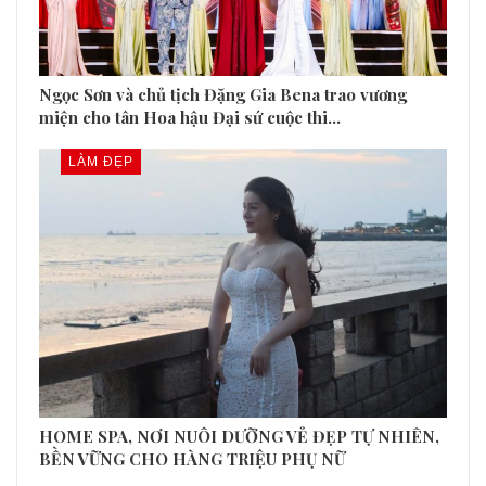
Ngọc Sơn và chủ tịch Đặng Gia Bena trao vương
miện cho tân Hoa hậu Đại sứ cuộc thi…
LÀM ĐẸP
HOME SPA, NƠI NUÔI DƯỠNG VẺ ĐẸP TỰ NHIÊN,
BỀN VỮNG CHO HÀNG TRIỆU PHỤ NỮ