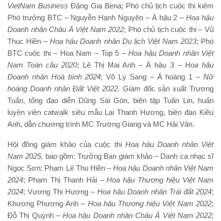
VietNam Business
Đặng Gia Bena; Phó chủ tịch cuộc thi kiêm
Phó trưởng BTC – Nguyễn Hạnh Nguyên – Á hậu 2 –
Hoa hậu
Doanh nhân Châu Á Việt Nam 2022
; Phó chủ tịch cuộc thi – Vũ
Thục Hiền –
Hoa hậu Doanh nhân Du lịch Việt Nam 2023
; Phó
BTC cuộc thi – Hoa Nam – Top 5 –
Hoa hậu Doanh nhân Việt
Nam Toàn cầu 2020
; Lê Thị Mai Anh – Á hậu 3 –
Hoa hậu
Doanh nhân Hoà bình 2024
; Võ Lý Sang – Á hoàng 1 –
Nữ
hoàng Doanh nhân Đất Việt 2022.
Giám đốc sản xuất Trương
Tuấn, tổng đạo diễn Dũng Sài Gòn, biên tập Tuấn Lin, huấn
luyện viên catwalk siêu mẫu Lại Thanh Hương, biên đạo Kiều
Anh, dẫn chương trình MC Trường Giang và MC Hải Vân.
Hội đồng giám khảo của cuộc thi
Hoa hậu
Doanh nhân Việt
Nam 202
5
,
bao gồm: Trưởng Ban giám khảo – Danh ca nhạc sĩ
Ngọc Sơn; Phạm Lê Thu Hiền –
Hoa hậu Doanh nhân Việt Nam
2024
; Phạm Thị Thanh Hải –
Hoa hậu Thương hiệu Việt Nam
2024
; Vương Thị Hương –
Hoa hậu Doanh nhân Trái đất 2024
;
Khương Phương Anh –
Hoa
h
ậu Thương hiệu Việt Nam 2022
;
Đỗ Thị Quỳnh –
Hoa hậu Doanh nhân Châu Á Việt Nam 2022
;