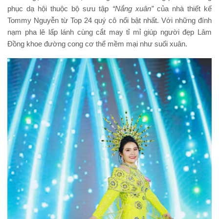
phục dạ hội thuộc bộ sưu tập
“Nắng xuân”
của nhà thiết kế
Tommy Nguyễn từ Top 24 quý cô nổi bật nhất. Với những đính
nạm pha lê lấp lánh cùng cắt may tỉ mỉ giúp người đẹp Lâm
Đồng khoe đường cong cơ thể mềm mại như suối xuân.