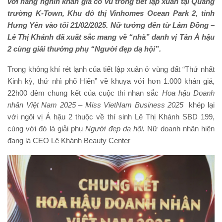
với hàng nghìn
khán giả cổ vũ trong tiết lập xuân tại Quảng
trường K-Town, Khu đô thị Vinhomes Ocean Park 2,
tỉnh
Hưng Yên vào tối 21/02/2025. Nữ tướng đến từ Lâm Đồng –
Lê Thị Khánh đã xuất sắc mang về “nhà” danh vị Tân Á hậu
2 cùng giải thưởng phụ “Người đẹp dạ hội”.
Trong không khí rét lạnh của tiết lập xuân ở vùng đất “Thứ nhất
Kinh kỳ, thứ nhì phố Hiến” về khuya với hơn 1.000 khán giả,
22h00 đêm chung kết của cuộc thi nhan sắc
Hoa hậu Doanh
nhân Việt Nam
2025
– Miss VietNam Business 2025
khép lại
với ngôi vị Á hậu 2 thuộc về thí sinh Lê Thị Khánh SBD 199,
cùng với đó là giải phụ
Người đẹp dạ hội
.
Nữ doanh nhân hiện
đang là CEO Lê Khánh Beauty Center