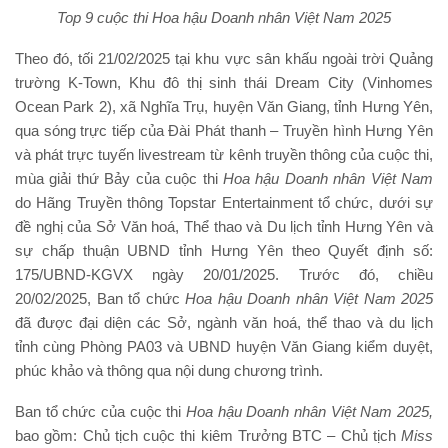
Top 9 cuộc thi Hoa hậu Doanh nhân Việt Nam 2025
Theo đó, tối 21/02/2025 tại khu vực sân khấu ngoài trời Quảng
trường K-Town, Khu đô thị sinh thái Dream City (Vinhomes
Ocean Park 2), xã Nghĩa Trụ, huyện Văn Giang, tỉnh Hưng Yên,
qua sóng trực tiếp của Đài Phát thanh – Truyền hình Hưng Yên
và phát trực tuyến livestream từ kênh truyền thông của cuộc thi,
mùa giải thứ Bảy của cuộc thi
Hoa hậu
Doanh nhân Việt Nam
do Hãng Truyền thông Topstar Entertainment tổ chức, dưới sự
đề nghị của Sở Văn hoá, Thể thao và Du lịch tỉnh Hưng Yên và
sự chấp thuận UBND tỉnh Hưng Yên theo Quyết định số:
175/UBND-KGVX ngày 20/01/2025. Trước đó, chiều
20/02/2025, Ban tổ chức
Hoa hậu
Doanh nhân Việt Nam 202
5
đã được đại diện các Sở, ngành văn hoá, thể thao và du lịch
tỉnh cùng Phòng PA03 và UBND huyện Văn Giang kiểm duyệt,
phúc khảo và thông qua nội dung chương trình.
Ban tổ chức của cuộc thi
Hoa hậu
Doanh nhân Việt Nam 202
5
,
bao gồm: Chủ tịch cuộc thi kiêm Trưởng BTC – Chủ tịch
Miss