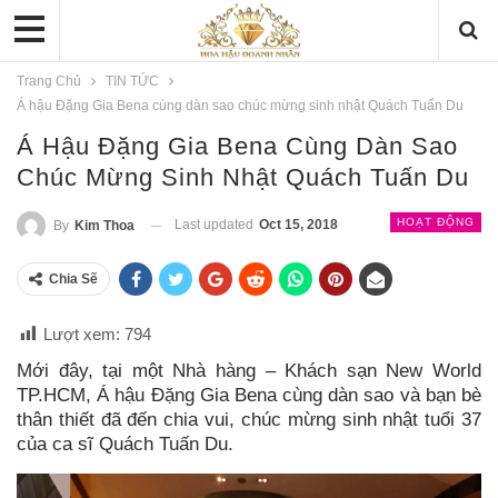
Trang Chủ
TIN TỨC
Á hậu Đặng Gia Bena cùng dàn sao chúc mừng sinh nhật Quách Tuấn Du
Á Hậu Đặng Gia Bena Cùng Dàn Sao
Chúc Mừng Sinh Nhật Quách Tuấn Du
HOẠT ĐỘNG
Last updated
Oct 15, 2018
By
Kim Thoa
Chia Sẽ
Lượt xem:
794
Mới đây, tại một Nhà hàng – Khách sạn New World
TP.HCM, Á hậu Đặng Gia Bena cùng dàn sao và bạn bè
thân thiết đã đến chia vui, chúc mừng sinh nhật tuổi 37
của ca sĩ Quách Tuấn Du.