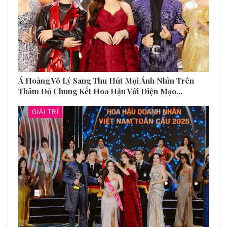
Á Hoàng Võ Lý Sang Thu Hút Mọi Ánh Nhìn Trên
Thảm Đỏ Chung Kết Hoa Hậu Với Diện Mạo…
GIẢI TRÍ