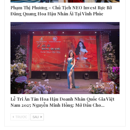
Phạm Thị Phương – Chủ Tịch NEO Invest Rực Rỡ
Đăng Quang Hoa Hậu Nhân Ái Tại Vĩnh Phúc
Lễ Tri Ân Tân Hoa Hậu Doanh Nhân Quốc Gia Việt
Nam 2025 Nguyễn Minh Hồng: Mở Đầu Cho…
TRƯƠC
SAU