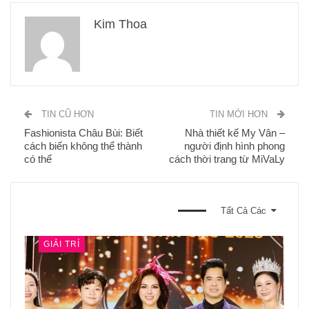
Kim Thoa
TIN CŨ HƠN
TIN MỚI HƠN
Fashionista Châu Bùi: Biết
Nhà thiết kế My Vân –
cách biến không thể thành
người định hình phong
có thể
cách thời trang từ MiVaLy
BẠN CŨNG CÓ THỂ THÍCH
Tất Cả Các
GIẢI TRÍ