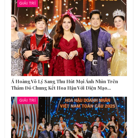
GIẢI TRÍ
Á Hoàng Võ Lý Sang Thu Hút Mọi Ánh Nhìn Trên
Thảm Đỏ Chung Kết Hoa Hậu Với Diện Mạo…
GIẢI TRÍ