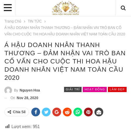
Trang Chủ
TIN TỨC
Á HẬU DOANH NHÂN THANH THƯƠNG – ĐẢM NHẬN VAI TRÒ BAN CỐ
VẤN CHO CUỘC THI HOA HẬU DOANH NHÂN VIỆT NAM TOÀN CẦU 2020
Á HẬU DOANH NHÂN THANH
THƯƠNG – ĐẢM NHẬN VAI TRÒ BAN
CỐ VẤN CHO CUỘC THI HOA HẬU
DOANH NHÂN VIỆT NAM TOÀN CẦU
2020
GIẢI TRÍ
HOẠT ĐỘNG
LÀM ĐẸP
By
Nguyen Hoa
On
Nov 28, 2020
Chia Sẽ
Lượt xem:
951