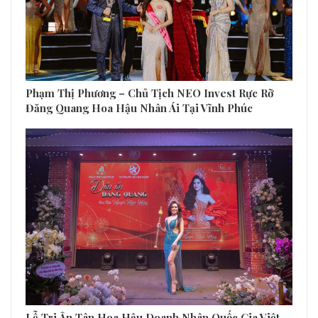
Phạm Thị Phương – Chủ Tịch NEO Invest Rực Rỡ
Đăng Quang Hoa Hậu Nhân Ái Tại Vĩnh Phúc
Lễ Tri Ân Tân Hoa Hậu Doanh Nhân Quốc Gia Việt