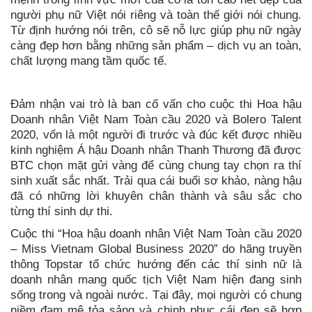
người phụ nữ Việt nói riêng và toàn thế giới nói chung.
Từ định hướng nói trên, cô sẽ nỗ lực giúp phụ nữ ngày
càng đẹp hơn bằng những sản phẩm – dịch vụ an toàn,
chất lượng mang tầm quốc tế.
Đảm nhận vai trò là ban cố vấn cho cuộc thi Hoa hậu
Doanh nhân Việt Nam Toàn cầu 2020 và Bolero Talent
2020, vốn là một người đi trước và đúc kết được nhiều
kinh nghiệm Á hậu Doanh nhân Thanh Thương đã được
BTC chọn mặt gửi vàng để cùng chung tay chọn ra thí
sinh xuất sắc nhất. Trải qua cái buổi sơ khảo, nàng hậu
đã có những lời khuyên chân thành và sâu sắc cho
từng thí sinh dự thi.
Cuộc thi “Hoa hậu doanh nhân Việt Nam Toàn cầu 2020
– Miss Vietnam Global Business 2020” do hãng truyền
thông Topstar tổ chức hướng đến các thí sinh nữ là
doanh nhân mang quốc tịch Việt Nam hiện đang sinh
sống trong và ngoài nước. Tại đây, mọi người có chung
niềm đam mê tỏa sảng và chinh phục cái đẹp sẽ hợp