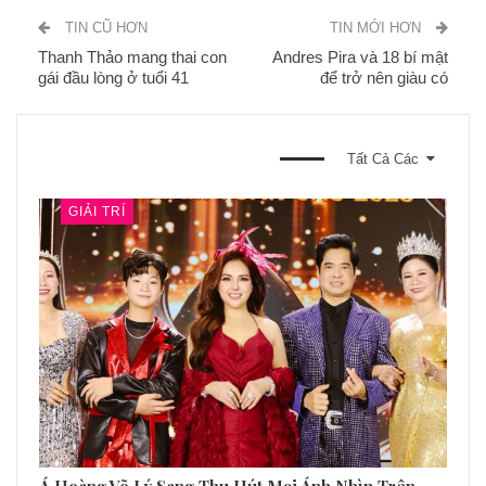
TIN CŨ HƠN
TIN MỚI HƠN
Thanh Thảo mang thai con
Andres Pira và 18 bí mật
gái đầu lòng ở tuổi 41
để trở nên giàu có
BẠN CŨNG CÓ THỂ THÍCH
Tất Cả Các
GIẢI TRÍ