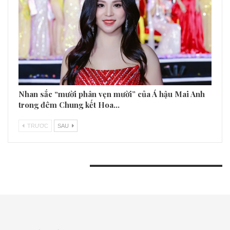
Nhan sắc “mười phân vẹn mười” của Á hậu Mai Anh
trong đêm Chung kết Hoa…
TRƯƠC
SAU
BÀI VIẾT GẦN ĐÂY