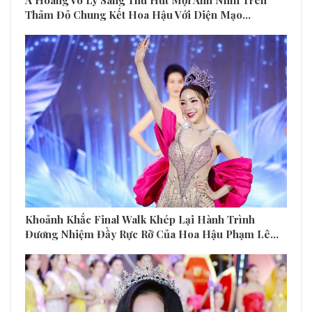
Á Hoàng Võ Lý Sang Thu Hút Mọi Ánh Nhìn Trên
Thảm Đỏ Chung Kết Hoa Hậu Với Diện Mạo…
Khoảnh Khắc Final Walk Khép Lại Hành Trình
Đương Nhiệm Đầy Rực Rỡ Của Hoa Hậu Phạm Lê…