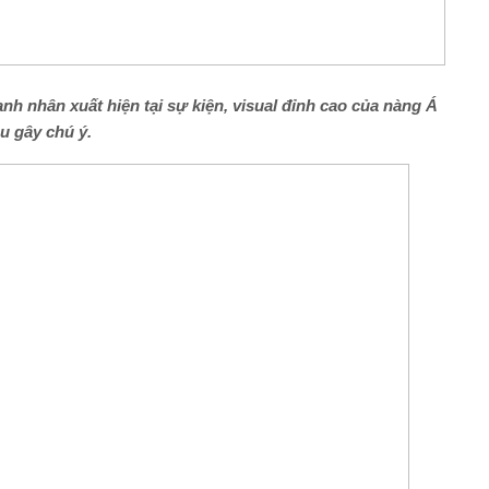
anh nhân
xuất hiện tại sự kiện, visual đỉnh cao
của nàng Á
ậu
gây chú ý.