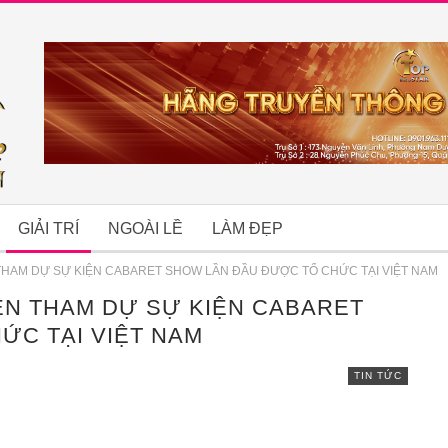
GIẢI TRÍ
NGOÀI LỀ
LÀM ĐẸP
HAM DỰ SỰ KIỆN CABARET SHOW LẦN ĐẦU ĐƯỢC TỔ CHỨC TẠI VIỆT NAM
N THAM DỰ SỰ KIỆN CABARET
B
ỨC TẠI VIỆT NAM
TIN TỨC