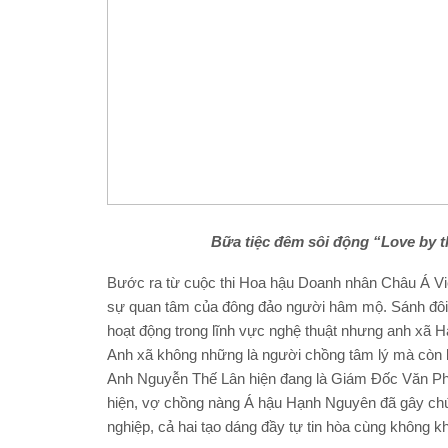
B
ữa tiệc
đêm sôi động “Love by t
Bước ra từ cuộc thi Hoa hậu Doanh nhân Châu Á 
sự quan tâm của đông đảo người hâm mộ. Sánh đôi
hoạt động trong lĩnh vực nghệ thuật nhưng anh xã H
Anh xã không những là người chồng tâm lý mà còn 
Anh Nguyễn Thế Lân hiện đang là Giám Đốc Văn Phòn
hiện, vợ chồng nàng Á hậu Hạnh Nguyên đã gây chú
nghiệp, cả hai tạo dáng đầy tự tin hòa cùng không kh