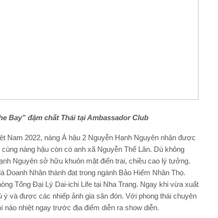
he Bay”
đậm chất Thái
tại
Ambassador Club
Việt Nam 2022, nàng Á hậu 2 Nguyễn Hạnh Nguyên nhận được
 cùng nàng hậu còn có anh xã Nguyễn Thế Lân. Dù không
ạnh Nguyên sở hữu khuôn mặt điển trai, chiều cao lý tưởng.
là Doanh Nhân thành đạt trong ngành Bảo Hiểm Nhân Thọ.
g Tổng Đại Lý Dai-ichi Life tại Nha Trang. Ngay khi vừa xuất
 ý và được các nhiếp ảnh gia săn đón. Với phong thái chuyên
í náo nhiệt ngay trước địa điểm diễn ra show diễn.