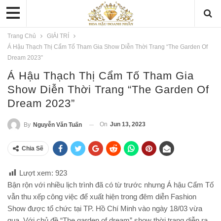
Trang Chủ
GIẢI TRÍ
Á Hậu Thạch Thị Cẩm Tố Tham Gia Show Diễn Thời Trang “The Garden Of
Dream 2023”
Á Hậu Thạch Thị Cẩm Tố Tham Gia
Show Diễn Thời Trang “The Garden Of
Dream 2023”
On
Jun 13, 2023
By
Nguyễn Văn Tuấn
Chia Sẽ
Lượt xem:
923
Bận rộn với nhiều lịch trình đã có từ trước nhưng Á hậu Cẩm Tố
vẫn thu xếp công việc để xuất hiện trong đêm diễn Fashion
Show được tổ chức tại TP. Hồ Chí Minh vào ngày 18/03 vừa
qua. Với chủ đề “The garden of dream” show thời trang diễn ra