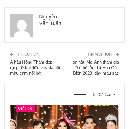
Nguyễn
Văn Tuấn
TIN CŨ HƠN
TIN MỚI HƠN
Á hậu Hồng Thắm đẹp
Hoa hậu Mai Anh tham gia
rạng rỡ khi diện váy dạ hội
“Lễ hội Áo dài Hoa Cúc
màu cam nổi bật
Biển 2023” đầy màu sắc
BẠN CŨNG CÓ THỂ THÍCH
Tất Cả Các
GIẢI TRÍ