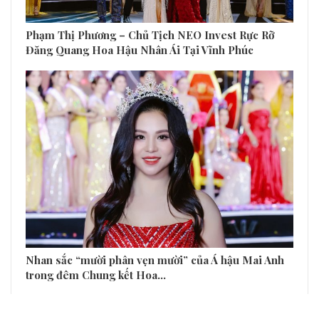
Phạm Thị Phương – Chủ Tịch NEO Invest Rực Rỡ
Đăng Quang Hoa Hậu Nhân Ái Tại Vĩnh Phúc
Nhan sắc “mười phân vẹn mười” của Á hậu Mai Anh
trong đêm Chung kết Hoa…
TRƯƠC
SAU