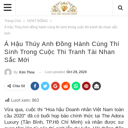
Trang Chủ
HOẠT ĐỘNG
Á hậu Thúy Anh đồng hành cùng thí sinh trong cuộc thi tranh tài nhan sắc
mới
Á Hậu Thúy Anh Đồng Hành Cùng Thí
Sinh Trong Cuộc Thi Tranh Tài Nhan
Sắc Mới
Last updated
Oct 29, 2020
By
Kim Thoa
Chia Sẽ
Lượt xem:
863
Vừa qua, cuộc thi “Hoa hậu Doanh nhân Việt Nam toàn
cầu 2020” đã có buổi họp báo chính thức tại The Adora
Luxury (Tân Bình, TP.Hồ Chí Minh) và nhận được sư