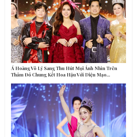
Á Hoàng Võ Lý Sang Thu Hút Mọi Ánh Nhìn Trên
Thảm Đỏ Chung Kết Hoa Hậu Với Diện Mạo…