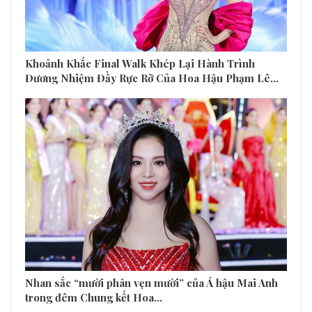
Khoảnh Khắc Final Walk Khép Lại Hành Trình
Đương Nhiệm Đầy Rực Rỡ Của Hoa Hậu Phạm Lê…
Nhan sắc “mười phân vẹn mười” của Á hậu Mai Anh
trong đêm Chung kết Hoa…