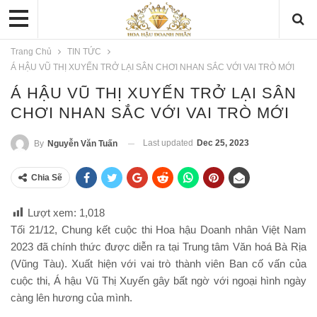
Trang Chủ
TIN TỨC
Á HẬU VŨ THỊ XUYẾN TRỞ LẠI SÂN CHƠI NHAN SẮC VỚI VAI TRÒ MỚI
Á HẬU VŨ THỊ XUYẾN TRỞ LẠI SÂN
CHƠI NHAN SẮC VỚI VAI TRÒ MỚI
Last updated
Dec 25, 2023
By
Nguyễn Văn Tuấn
Chia Sẽ
Lượt xem:
1,018
Tối 21/12, Chung kết cuộc thi Hoa hậu Doanh nhân Việt Nam
2023 đã chính thức được diễn ra tại Trung tâm Văn hoá Bà Rịa
(Vũng Tàu). Xuất hiện với vai trò thành viên Ban cố vấn của
cuộc thi, Á hậu Vũ Thị Xuyến gây bất ngờ với ngoại hình ngày
càng lên hương của mình.