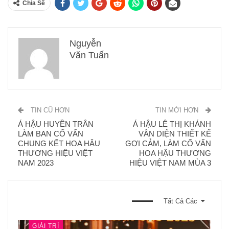
Chia Sẽ
Nguyễn
Văn Tuấn
TIN CŨ HƠN
TIN MỚI HƠN
Á HẬU HUYỀN TRÂN
Á HẬU LÊ THỊ KHÁNH
LÀM BAN CỐ VẤN
VÂN DIỆN THIẾT KẾ
CHUNG KẾT HOA HẬU
GỢI CẢM, LÀM CỐ VẤN
THƯƠNG HIỆU VIỆT
HOA HẬU THƯƠNG
NAM 2023
HIỆU VIỆT NAM MÙA 3
BẠN CŨNG CÓ THỂ THÍCH
Tất Cả Các
GIẢI TRÍ