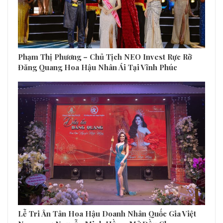
Phạm Thị Phương – Chủ Tịch NEO Invest Rực Rỡ
Đăng Quang Hoa Hậu Nhân Ái Tại Vĩnh Phúc
Lễ Tri Ân Tân Hoa Hậu Doanh Nhân Quốc Gia Việt