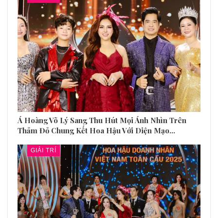
Á Hoàng Võ Lý Sang Thu Hút Mọi Ánh Nhìn Trên
Thảm Đỏ Chung Kết Hoa Hậu Với Diện Mạo…
GIẢI TRÍ