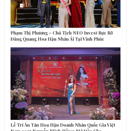
Phạm Thị Phương – Chủ Tịch NEO Invest Rực Rỡ
Đăng Quang Hoa Hậu Nhân Ái Tại Vĩnh Phúc
Lễ Tri Ân Tân Hoa Hậu Doanh Nhân Quốc Gia Việt