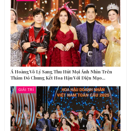
Á Hoàng Võ Lý Sang Thu Hút Mọi Ánh Nhìn Trên
Thảm Đỏ Chung Kết Hoa Hậu Với Diện Mạo…
GIẢI TRÍ