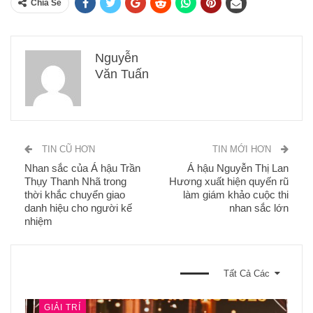
Chia Sẽ
Nguyễn
Văn Tuấn
TIN CŨ HƠN
TIN MỚI HƠN
Nhan sắc của Á hậu Trần
Á hậu Nguyễn Thị Lan
Thụy Thanh Nhã trong
Hương xuất hiện quyến rũ
thời khắc chuyển giao
làm giám khảo cuộc thi
danh hiệu cho người kế
nhan sắc lớn
nhiệm
BẠN CŨNG CÓ THỂ THÍCH
Tất Cả Các
GIẢI TRÍ