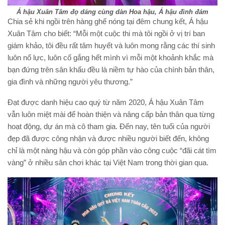
Á hậu Xuân Tâm đọ dáng cùng dàn Hoa hậu, Á hậu đình đám
Chia sẻ khi ngồi trên hàng ghế nóng tại đêm chung kết, Á hậu
Xuân Tâm cho biết: “Mỗi một cuộc thi mà tôi ngồi ở vị trí ban
giám khảo, tôi đều rất tâm huyết và luôn mong rằng các thí sinh
luôn nổ lực, luôn cố gắng hết mình vì mỗi một khoảnh khắc mà
bạn đứng trên sân khấu đều là niềm tự hào của chính bản thân,
gia đình và những người yêu thương.”
Đạt được danh hiệu cao quý từ năm 2020, Á hậu Xuân Tâm
vẫn luôn miệt mài để hoàn thiện và nâng cấp bản thân qua từng
hoạt động, dự án mà cô tham gia. Đến nay, tên tuổi của người
đẹp đã được công nhận và được nhiều người biết đến, không
chỉ là một nàng hậu và còn góp phần vào công cuộc “đãi cát tìm
vàng” ở nhiều sân chơi khác tại Việt Nam trong thời gian qua.