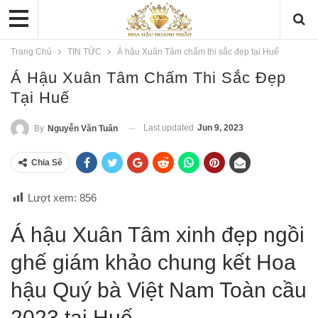
Trang Chủ
TIN TỨC
Á hậu Xuân Tâm chấm thi sắc đẹp tại Huế
Á Hậu Xuân Tâm Chấm Thi Sắc Đẹp
Tại Huế
Last updated
Jun 9, 2023
By
Nguyễn Văn Tuấn
Chia Sẽ
Lượt xem:
856
Á hậu Xuân Tâm xinh đẹp ngồi
ghế giám khảo chung kết Hoa
hậu Quý bà Việt Nam Toàn cầu
2023 tại Huế.