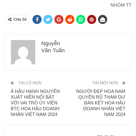
NHÓM TT
Chia Sẽ
Nguyễn
Văn Tuấn
TIN CŨ HƠN
TIN MỚI HƠN
Á HẬU HẠNH NGUYÊN
NGƯỜI ĐẸP HOA NAM
XUẤT HIỆN NỔI BẬT
QUYẾN RŨ THAM DỰ
VỚI VAI TRÒ ỦY VIÊN
BÁN KẾT HOA HẬU
BTC HOA HẬU DOANH
DOANH NHÂN VIỆT
NHÂN VIỆT NAM 2024
NAM 2024