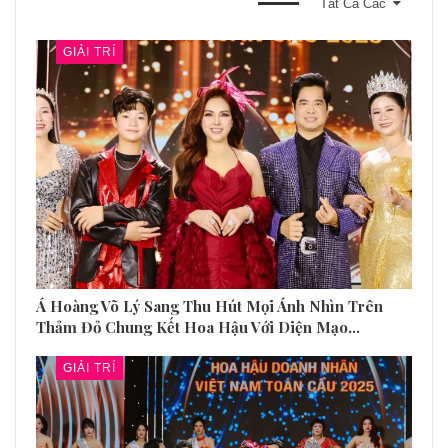
BẠN CŨNG CÓ THỂ THÍCH
Tất Cả Các
GIẢI TRÍ
Á Hoàng Võ Lý Sang Thu Hút Mọi Ánh Nhìn Trên
Thảm Đỏ Chung Kết Hoa Hậu Với Diện Mạo…
GIẢI TRÍ