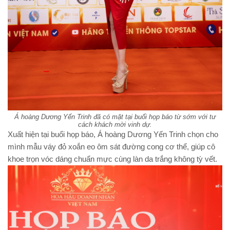
Á hoàng Dương Yến Trinh đã có mặt tại buổi họp báo từ sớm với tư
cách khách mời vinh dự.
Xuất hiện tại buổi họp báo, Á hoàng Dương Yến Trinh chọn cho
mình mẫu váy đỏ xoắn eo ôm sát đường cong cơ thể, giúp cô
khoe trọn vóc dáng chuẩn mực cùng làn da trắng không tỳ vết.