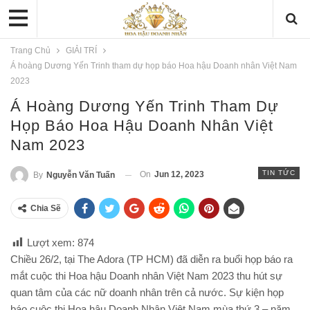
Trang Chủ
GIẢI TRÍ
Á hoàng Dương Yến Trinh tham dự họp báo Hoa hậu Doanh nhân Việt Nam
2023
Á Hoàng Dương Yến Trinh Tham Dự
Họp Báo Hoa Hậu Doanh Nhân Việt
Nam 2023
TIN TỨC
On
Jun 12, 2023
By
Nguyễn Văn Tuấn
Chia Sẽ
Lượt xem:
874
Chiều 26/2, tại The Adora (TP HCM) đã diễn ra buổi họp báo ra
mắt cuộc thi Hoa hậu Doanh nhân Việt Nam 2023 thu hút sự
quan tâm của các nữ doanh nhân trên cả nước. Sự kiện họp
báo cuộc thi Hoa hậu Doanh Nhân Việt Nam mùa thứ 3 – năm