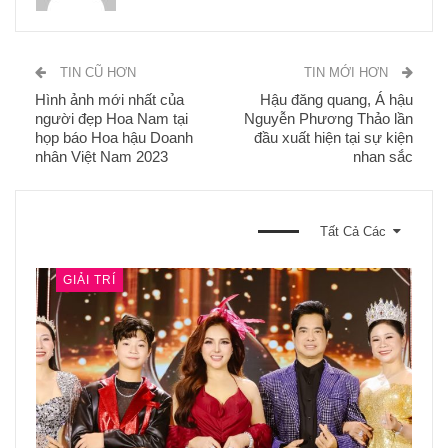
TIN CŨ HƠN
TIN MỚI HƠN
Hình ảnh mới nhất của
Hậu đăng quang, Á hậu
người đẹp Hoa Nam tại
Nguyễn Phương Thảo lần
họp báo Hoa hậu Doanh
đầu xuất hiện tại sự kiện
nhân Việt Nam 2023
nhan sắc
BẠN CŨNG CÓ THỂ THÍCH
Tất Cả Các
GIẢI TRÍ