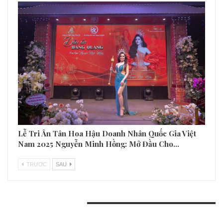
Lễ Tri Ân Tân Hoa Hậu Doanh Nhân Quốc Gia Việt
Nam 2025 Nguyễn Minh Hồng: Mở Đầu Cho…
TRƯƠC
SAU
BÀI VIẾT GẦN ĐÂY