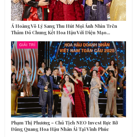
Á Hoàng Võ Lý Sang Thu Hút Mọi Ánh Nhìn Trên
Thảm Đỏ Chung Kết Hoa Hậu Với Diện Mạo…
GIẢI TRÍ
Phạm Thị Phương – Chủ Tịch NEO Invest Rực Rỡ
Đăng Quang Hoa Hậu Nhân Ái Tại Vĩnh Phúc