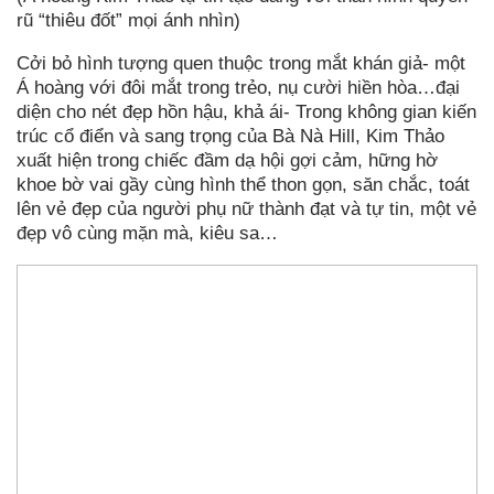
rũ “thiêu đốt” mọi ánh nhìn)
Cởi bỏ hình tượng quen thuộc trong mắt khán giả- một
Á hoàng với đôi mắt trong trẻo, nụ cười hiền hòa…đại
diện cho nét đẹp hồn hậu, khả ái- Trong không gian kiến
trúc cổ điển và sang trọng của Bà Nà Hill, Kim Thảo
xuất hiện trong chiếc đầm dạ hội gợi cảm, hững hờ
khoe bờ vai gầy cùng hình thể thon gọn, săn chắc, toát
lên vẻ đẹp của người phụ nữ thành đạt và tự tin, một vẻ
đẹp vô cùng mặn mà, kiêu sa…