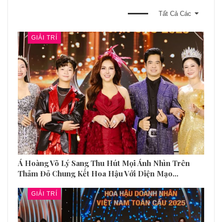
BẠN CŨNG CÓ THỂ THÍCH
Tất Cả Các
GIẢI TRÍ
Á Hoàng Võ Lý Sang Thu Hút Mọi Ánh Nhìn Trên
Thảm Đỏ Chung Kết Hoa Hậu Với Diện Mạo…
GIẢI TRÍ