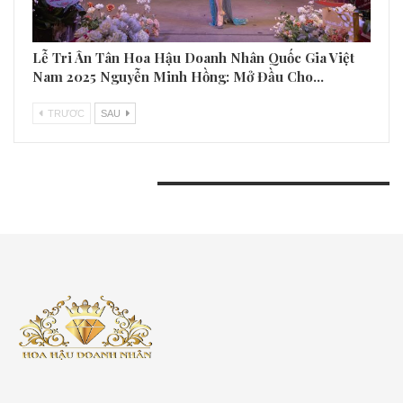
Lễ Tri Ân Tân Hoa Hậu Doanh Nhân Quốc Gia Việt
Nam 2025 Nguyễn Minh Hồng: Mở Đầu Cho…
TRƯƠC
SAU
BÀI VIẾT GẦN ĐÂY