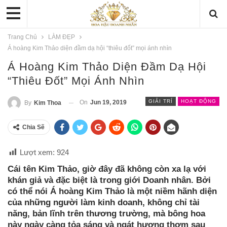
Trang Chủ
LÀM ĐẸP
Á hoàng Kim Thảo diện đầm dạ hội “thiêu đốt” mọi ánh nhìn
Á Hoàng Kim Thảo Diện Đầm Dạ Hội
“thiêu Đốt” Mọi Ánh Nhìn
GIẢI TRÍ
HOẠT ĐỘNG
On
Jun 19, 2019
By
Kim Thoa
Chia Sẽ
Lượt xem:
924
Cái tên Kim Thảo, giờ đây đã không còn xa lạ với
khán giả và đặc biệt là trong giới Doanh nhân. Bởi
có thể nói Á hoàng Kim Thảo là một niềm hãnh diện
của những người làm kinh doanh, không chỉ tài
năng, bản lĩnh trên thương trường, mà bông hoa
này ngày càng tỏa sáng và ngát hương thơm sau