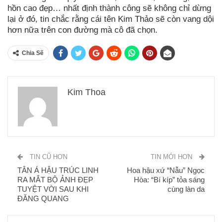
hồn cao đẹp… nhất định thành công sẽ không chỉ dừng
lại ở đó, tin chắc rằng cái tên Kim Thảo sẽ còn vang dội
hơn nữa trên con đường mà cô đã chọn.
Chia Sẽ
Kim Thoa
TIN CŨ HƠN
TIN MỚI HƠN
TÂN Á HẬU TRÚC LINH
Hoa hậu xứ “Nẫu” Ngọc
RA MẮT BỘ ẢNH ĐẸP
Hòa: “Bí kíp” tỏa sáng
TUYỆT VỜI SAU KHI
cùng làn da
ĐĂNG QUANG