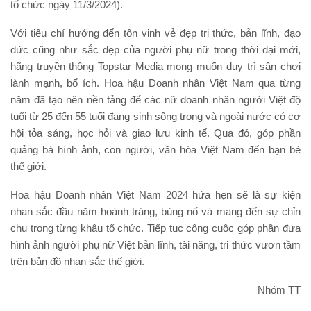
tổ chức ngày 11/3/2024).
Với tiêu chí hướng đến tôn vinh vẻ đẹp tri thức, bản lĩnh, đạo
đức cũng như sắc đẹp của người phụ nữ trong thời đại mới,
hãng truyền thông Topstar Media mong muốn duy trì sân chơi
lành mạnh, bổ ích. Hoa hậu Doanh nhân Việt Nam qua từng
năm đã tạo nên nền tảng để các nữ doanh nhân người Việt độ
tuổi từ 25 đến 55 tuổi đang sinh sống trong và ngoài nước có cơ
hội tỏa sáng, học hỏi và giao lưu kinh tế. Qua đó, góp phần
quảng bá hình ảnh, con người, văn hóa Việt Nam đến bạn bè
thế giới.
Hoa hậu Doanh nhân Việt Nam 2024 hứa hẹn sẽ là sự kiện
nhan sắc đầu năm hoành tráng, bùng nổ và mang đến sự chỉn
chu trong từng khâu tổ chức. Tiếp tục công cuộc góp phần đưa
hình ảnh người phụ nữ Việt bản lĩnh, tài năng, tri thức vươn tầm
trên bản đồ nhan sắc thế giới.
Nhóm TT