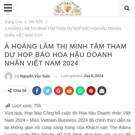
Trang Chủ
TIN TỨC
Á HOÀNG LÂM THỊ MINH TÂM THAM DỰ HỌP BÁO HOA HẬU DOANH
NHÂN VIỆT NAM 2024
Á HOÀNG LÂM THỊ MINH TÂM THAM
DỰ HỌP BÁO HOA HẬU DOANH
NHÂN VIỆT NAM 2024
Last updated
Jan 8, 2024
By
Nguyễn Văn Tuấn
Chia Sẽ
Lượt xem:
755
Vừa qua, Họp báo Công bố cuộc thi Hoa hậu Doanh nhân Việt
Nam 2024 – Miss Vietnam Business 2024 đã chính thức diễn ra
tại không gian vô cùng sang trọng của Khách sạn The Adora
Luxury, quận Phú Nhuận, Hồ Chí Minh. Họp báo còn có sự đổ