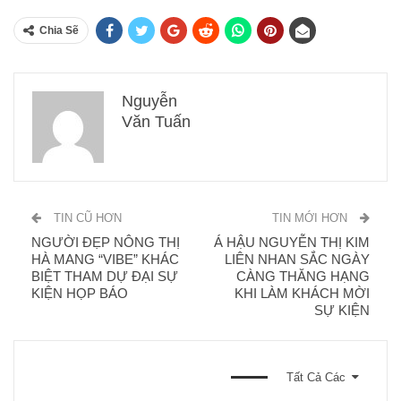
Chia Sẽ
Nguyễn
Văn Tuấn
TIN CŨ HƠN
TIN MỚI HƠN
NGƯỜI ĐẸP NÔNG THỊ
Á HẬU NGUYỄN THỊ KIM
HÀ MANG “VIBE” KHÁC
LIÊN NHAN SẮC NGÀY
BIỆT THAM DỰ ĐẠI SỰ
CÀNG THĂNG HẠNG
KIỆN HỌP BÁO
KHI LÀM KHÁCH MỜI
SỰ KIỆN
BẠN CŨNG CÓ THỂ THÍCH
Tất Cả Các