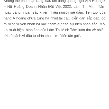
Không thể phủ nhận rằng, sau khi đăng quang ngôi vị Á Hoàng 3
– Nữ Hoàng Doanh Nhân Đất Việt 2022, Lâm Thị Minh Tâm
ngày càng nhuận sắc khiến nhiều người mê đắm. Tên tuổi của
nàng Á hoàng chưa từng hạ nhiệt tại cáC diễn đàn sắp đẹp, cô
thường xuyên nhận lời mời tham dự các sự kiện nhan sắc. Mỗi
khi xuất hiện, hình ảnh của Lâm Thị Minh Tâm luôn thu về nhiều
lời có cánh vì đầu tư chỉn chu, tỉ mỉ “đến tận gót”.