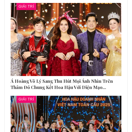
GIẢI TRÍ
Á Hoàng Võ Lý Sang Thu Hút Mọi Ánh Nhìn Trên
Thảm Đỏ Chung Kết Hoa Hậu Với Diện Mạo…
GIẢI TRÍ