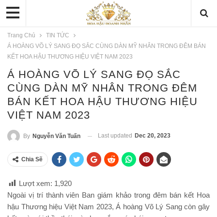
Trang Chủ
TIN TỨC
Á HOÀNG VÕ LÝ SANG ĐỌ SẮC CÙNG DÀN MỸ NHÂN TRONG ĐÊM BÁN
KẾT HOA HẬU THƯƠNG HIỆU VIỆT NAM 2023
Á HOÀNG VÕ LÝ SANG ĐỌ SẮC
CÙNG DÀN MỸ NHÂN TRONG ĐÊM
BÁN KẾT HOA HẬU THƯƠNG HIỆU
VIỆT NAM 2023
Last updated
Dec 20, 2023
By
Nguyễn Văn Tuấn
Chia Sẽ
Lượt xem:
1,920
Ngoài vị trí thành viên Ban giám khảo trong đêm bán kết Hoa
hậu Thương hiệu Việt Nam 2023, Á hoàng Võ Lý Sang còn gây