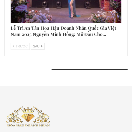
Lễ Tri Ân Tân Hoa Hậu Doanh Nhân Quốc Gia Việt
Nam 2025 Nguyễn Minh Hồng: Mở Đầu Cho…
TRƯƠC
SAU
BÀI VIẾT GẦN ĐÂY