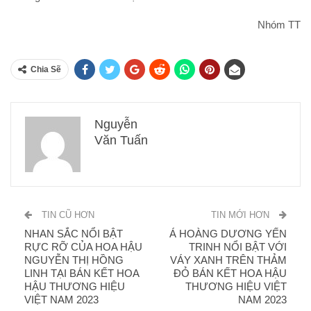
Nhóm TT
Chia Sẽ
Nguyễn
Văn Tuấn
TIN CŨ HƠN
TIN MỚI HƠN
NHAN SẮC NỔI BẬT
Á HOÀNG DƯƠNG YẾN
RỰC RỠ CỦA HOA HẬU
TRINH NỔI BẬT VỚI
NGUYỄN THỊ HỒNG
VÁY XANH TRÊN THẢM
LINH TẠI BÁN KẾT HOA
ĐỎ BÁN KẾT HOA HẬU
HẬU THƯƠNG HIỆU
THƯƠNG HIỆU VIỆT
VIỆT NAM 2023
NAM 2023