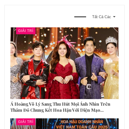
BẠN CŨNG CÓ THỂ THÍCH
Tất Cả Các
GIẢI TRÍ
Á Hoàng Võ Lý Sang Thu Hút Mọi Ánh Nhìn Trên
Thảm Đỏ Chung Kết Hoa Hậu Với Diện Mạo…
GIẢI TRÍ