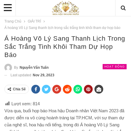
Trang Chủ
GIẢI TRÍ
Á hoàng Võ Lý Sang thanh lịch trong sắc trắng tinh khôi tham dự họp báo
Á Hoàng Võ Lý Sang Thanh Lịch Trong
Sắc Trắng Tinh Khôi Tham Dự Họp
Báo
HOẠT ĐỘNG
By
Nguyễn Văn Tuấn
Last updated
Nov 29, 2023
Chia Sẽ
Lượt xem:
814
Vừa qua, buổi họp báo Hoa hậu Doanh nhân Việt Nam 2023 đã
được diễn ra vô cùng hoành tráng tại TP.HCM, với sự tham dự
của nghệ sĩ, hoa hậu nổi tiếng, trong đó Á hoàng Võ Lý Sang