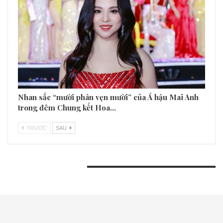
Nhan sắc “mười phân vẹn mười” của Á hậu Mai Anh
trong đêm Chung kết Hoa…
TRƯƠC
SAU
BÀI VIẾT GẦN ĐÂY