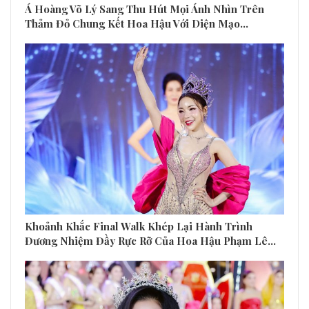
Á Hoàng Võ Lý Sang Thu Hút Mọi Ánh Nhìn Trên
Thảm Đỏ Chung Kết Hoa Hậu Với Diện Mạo…
Khoảnh Khắc Final Walk Khép Lại Hành Trình
Đương Nhiệm Đầy Rực Rỡ Của Hoa Hậu Phạm Lê…