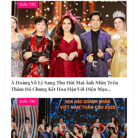
GIẢI TRÍ
Á Hoàng Võ Lý Sang Thu Hút Mọi Ánh Nhìn Trên
Thảm Đỏ Chung Kết Hoa Hậu Với Diện Mạo…
GIẢI TRÍ