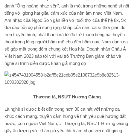
danh “Ông hoàng nhạc sến”, anh là một trong những nghệ sĩ nổi
tiếng với giọng hát giàu cảm xúc của nền âm nhạc Việt Nam.
Âm nhạc của Ngọc Sơn gắn liền với tuổi thơ của thế hệ 8x, 9x
đời đầu bởi độ phủ sóng rộng khắp của nam ca sĩ thời gian đó
trên truyền hình, phát thanh và từ đó trở thành tiếng hát huyền
thoại trong lòng người hâm mộ cho đến hôm nay. Nam danh ca
sẽ góp mặt trong đêm chung kết Hoa hậu Doanh nhân Châu Á
Việt Nam 2023 sắp tới với vai trò Trưởng Ban giám khảo và
nghệ sĩ trình diễn được khán giả mong đợi.
Thượng tá, NSƯT Hương Giang
Là nghệ sĩ được biết đến trong hơn 30 ca hát với những ca
khúc cách mạng, truyền cảm hứng về tình yêu quê hương đất
nước, con người Việt Nam,… Thượng tá, NSƯT Hương Giang
gây ấn tượng với khán giả yêu thích âm nhạc với chất giọng