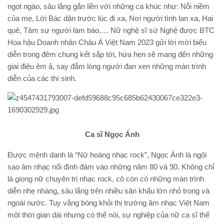
ngọt ngào, sâu lắng gắn liền với những ca khúc như: Nỗi niềm
của mẹ, Lời Bác dặn trước lúc đi xa, Nơi người tình lan xa, Hai
quê, Tâm sự người làm báo,… Nữ nghệ sĩ sứ Nghệ được BTC
Hoa hậu Doanh nhân Châu Á Việt Nam 2023 gửi lời mời biểu
diễn trong đêm chung kết sắp tới, hứa hẹn sẽ mang đến những
giai điệu êm ả, say đắm lòng người đan xen những màn trình
diễn của các thí sinh.
Ca sĩ Ngọc Ánh
Được mệnh danh là “Nữ hoàng nhạc rock”, Ngọc Ánh là ngôi
sao âm nhạc nổi đình đám vào những năm 80 và 90. Không chỉ
là giọng nữ chuyên trị nhạc rock, cô còn có những màn trình
diễn nhẹ nhàng, sâu lắng trên nhiều sân khấu lớn nhỏ trong và
ngoài nước. Tuy vắng bóng khỏi thị trường âm nhạc Việt Nam
một thời gian dài nhưng có thể nói, sự nghiệp của nữ ca sĩ thế