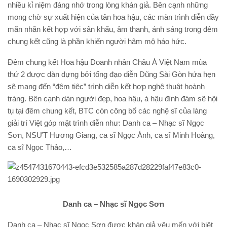
nhiều kỉ niệm đáng nhớ trong lòng khán giả. Bên cạnh những
mong chờ sự xuất hiện của tân hoa hậu, các màn trình diễn đầy
mãn nhãn kết hợp với sân khấu, âm thanh, ánh sáng trong đêm
chung kết cũng là phần khiến người hâm mộ háo hức.
Đêm chung kết Hoa hậu Doanh nhân Châu Á Việt Nam mùa
thứ 2 được dàn dựng bởi tổng đạo diễn Dũng Sài Gòn hứa hẹn
sẽ mang đến “đêm tiệc” trình diễn kết hợp nghệ thuật hoành
tráng. Bên cạnh dàn người đẹp, hoa hậu, á hậu đình đám sẽ hội
tụ tại đêm chung kết, BTC còn công bố các nghệ sĩ của làng
giải trí Việt góp mặt trình diễn như: Danh ca – Nhạc sĩ Ngọc
Sơn, NSƯT Hương Giang, ca sĩ Ngọc Ánh, ca sĩ Minh Hoàng,
ca sĩ Ngọc Thảo,…
Danh ca – Nhạc sĩ Ngọc Sơn
Danh ca – Nhạc sĩ Ngọc Sơn được khán giả yêu mến với biệt