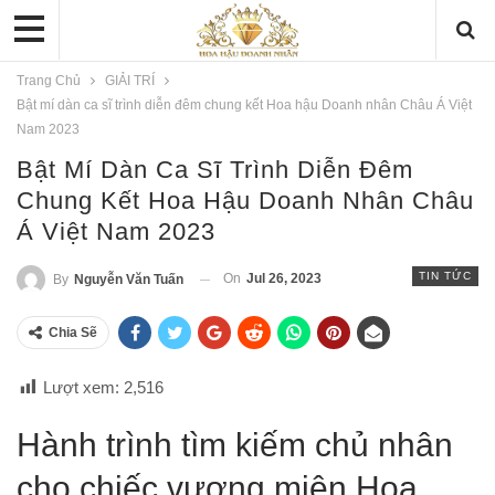
Trang Chủ
GIẢI TRÍ
Bật mí dàn ca sĩ trình diễn đêm chung kết Hoa hậu Doanh nhân Châu Á Việt
Nam 2023
Bật Mí Dàn Ca Sĩ Trình Diễn Đêm
Chung Kết Hoa Hậu Doanh Nhân Châu
Á Việt Nam 2023
TIN TỨC
On
Jul 26, 2023
By
Nguyễn Văn Tuấn
Chia Sẽ
Lượt xem:
2,516
Hành trình tìm kiếm chủ nhân
cho chiếc vương miện Hoa