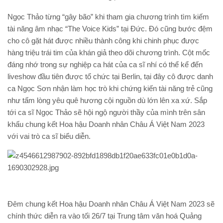
Ngọc Thảo từng “gây bão” khi tham gia chương trình tìm kiếm
tài năng âm nhạc “The Voice Kids” tại Đức. Đó cũng bước đệm
cho cô gặt hát được nhiều thành công khi chinh phục được
hàng triệu trái tim của khán giả theo dõi chương trình. Cột mốc
đáng nhớ trong sự nghiệp ca hát của ca sĩ nhí có thể kể đến
liveshow đầu tiên được tổ chức tại Berlin, tại đây cô được danh
ca Ngọc Sơn nhận làm học trò khi chứng kiến tài năng trẻ cũng
như tấm lòng yêu quê hương cội nguồn dù lớn lên xa xứ. Sắp
tới ca sĩ Ngọc Thảo sẽ hội ngộ người thầy của mình trên sân
khấu chung kết Hoa hậu Doanh nhân Châu Á Việt Nam 2023
với vai trò ca sĩ biểu diễn.
Đêm chung kết Hoa hậu Doanh nhân Châu Á Việt Nam 2023 sẽ
chính thức diễn ra vào tối 26/7 tại Trung tâm văn hoá Quảng