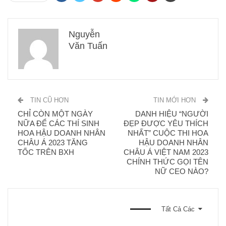
Nguyễn
Văn Tuấn
TIN CŨ HƠN
TIN MỚI HƠN
CHỈ CÒN MỘT NGÀY
DANH HIỆU “NGƯỜI
NỮA ĐỂ CÁC THÍ SINH
ĐẸP ĐƯỢC YÊU THÍCH
HOA HẬU DOANH NHÂN
NHẤT” CUỘC THI HOA
CHÂU Á 2023 TĂNG
HẬU DOANH NHÂN
TỐC TRÊN BXH
CHÂU Á VIỆT NAM 2023
CHÍNH THỨC GỌI TÊN
NỮ CEO NÀO?
BẠN CŨNG CÓ THỂ THÍCH
Tất Cả Các