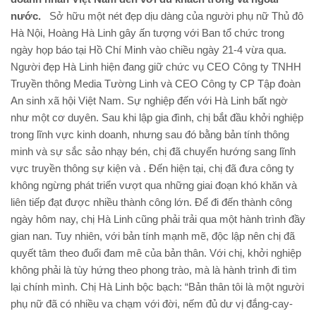
nước.
Sở hữu một nét đẹp dịu dàng của người phụ nữ Thủ đô
Hà Nội, Hoàng Hà Linh gây ấn tượng với Ban tổ chức trong
ngày họp báo tại Hồ Chí Minh vào chiều ngày 21-4 vừa qua.
Người đẹp Hà Linh hiện đang giữ chức vụ CEO Công ty TNHH
Truyền thông Media Tường Linh và CEO Công ty CP Tập đoàn
An sinh xã hội Việt Nam. Sự nghiệp đến với Hà Linh bất ngờ
như một cơ duyên. Sau khi lập gia đình, chị bắt đầu khởi nghiệp
trong lĩnh vực kinh doanh, nhưng sau đó bằng bản tính thông
minh và sự sắc sảo nhạy bén, chị đã chuyển hướng sang lĩnh
vực truyền thông sự kiện và . Đến hiện tại, chị đã đưa công ty
không ngừng phát triển vượt qua những giai đoạn khó khăn và
liên tiếp đạt được nhiều thành công lớn. Để đi đến thành công
ngày hôm nay, chị Hà Linh cũng phải trải qua một hành trình đầy
gian nan. Tuy nhiên, với bản tính mạnh mẽ, độc lập nên chị đã
quyết tâm theo đuổi đam mê của bản thân. Với chị, khởi nghiệp
không phải là tùy hứng theo phong trào, mà là hành trình đi tìm
lại chính mình. Chị Hà Linh bộc bạch: “Bản thân tôi là một người
phụ nữ đã có nhiều va chạm với đời, nếm đủ dư vị đắng-cay-