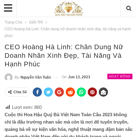
Trang Chủ
GIẢI TRÍ
CEO Hoàng Hà Linh: Chân dung nữ doanh nhân xinh đẹp, tài năng và hạnh
phúc
CEO Hoàng Hà Linh: Chân Dung Nữ
Doanh Nhân Xinh Đẹp, Tài Năng Và
Hạnh Phúc
HOẠT ĐỘNG
On
Jun 13, 2023
By
Nguyễn Văn Tuấn
Chia Sẽ
Lượt xem:
860
Cuộc thi Hoa Hậu Quý Bà Việt Nam Toàn Cầu 2023 không
chỉ là đấu trường nhan sắc mà còn là nơi để tuyên truyền,
quảng bá về sự kiện văn hóa, nghệ thuật mang đậm bản sắc
doanh nhân Việt Nam đến với du khách trong và ngoài