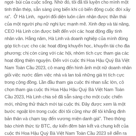
ngọt- bùi của cuộc sống. Nhờ đó, tôi đã tôi luyện cho mình một
tinh thần thép, sẵn sàng ứng biến khi có biến động cuộc đời xảy
ra”. Ở Hà Linh, người đối diện luôn cảm nhận được thần thái
của một người phụ nữ nghị lực mạnh mẽ. Xinh đẹp và tài năng,
CEO Hà Linh còn được biết đến với các hoạt động đầy tính
nhân văn. Hằng năm, Hà Linh và doanh nghiệp của mình đóng
góp tích cực cho các hoạt động khuyến học, khuyến tài cho địa
phương; chị còn cùng với các hội, nhóm tích cực tham gia các
hoạt động thiện nguyện. Đến với cuộc thi Hoa Hậu Quý Bà Việt
Nam Toàn Cầu 2023, cô mang đến hình ảnh một nữ doanh nhân
giỏi việc nước đảm việc nhà và lan toả những giá trị tích cực
trong cộng đồng. Lần đầu tham gia cuộc thi nhan sắc lớn, cô
chọn tham gia cuộc thi Hoa Hậu Hậu Quý Bà Việt Nam Toàn
Cầu 2023, Hà Linh chia sẻ đã sẵn sàng cho một cuộc chiến
mới, những thử thách mới tại cuộc thi. Đây được xem là một
bước ngoặt lớn trong cuộc đời tôi cũng như để tôi khẳng định
bản thân và chạm tay đến vương miện danh giá”. Theo thông
báo chính thức từ BTC, dự kiến đêm bán kết và chung kết của
cuộc thi Hoa Hậu Quý Bà Việt Nam Toàn Cầu 2023 sẽ diễn ra