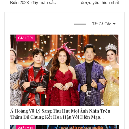
Biển 2023” đầy màu sắc
được yêu thích nhất
BẠN CŨNG CÓ THỂ THÍCH
Tất Cả Các
GIẢI TRÍ
Á Hoàng Võ Lý Sang Thu Hút Mọi Ánh Nhìn Trên
Thảm Đỏ Chung Kết Hoa Hậu Với Diện Mạo…
GIẢI TRÍ