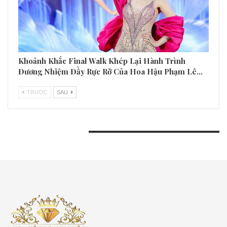
Khoảnh Khắc Final Walk Khép Lại Hành Trình
Đương Nhiệm Đầy Rực Rỡ Của Hoa Hậu Phạm Lê…
TRƯƠC
SAU
BÀI VIẾT GẦN ĐÂY