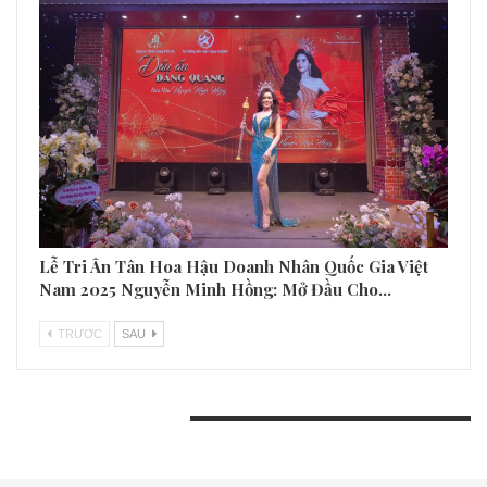
Lễ Tri Ân Tân Hoa Hậu Doanh Nhân Quốc Gia Việt
Nam 2025 Nguyễn Minh Hồng: Mở Đầu Cho…
TRƯƠC
SAU
BÀI VIẾT GẦN ĐÂY