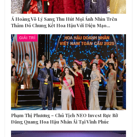
Á Hoàng Võ Lý Sang Thu Hút Mọi Ánh Nhìn Trên
Thảm Đỏ Chung Kết Hoa Hậu Với Diện Mạo…
GIẢI TRÍ
Phạm Thị Phương – Chủ Tịch NEO Invest Rực Rỡ
Đăng Quang Hoa Hậu Nhân Ái Tại Vĩnh Phúc