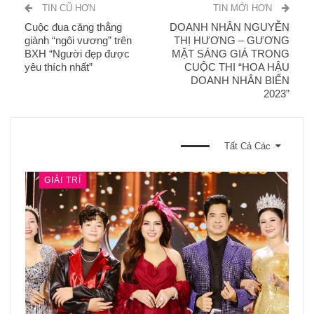
TIN CŨ HƠN
TIN MỚI HƠN
Cuộc đua căng thẳng
DOANH NHÂN NGUYỄN
giành “ngôi vương” trên
THỊ HƯƠNG – GƯƠNG
BXH “Người đẹp được
MẶT SÁNG GIÁ TRONG
yêu thích nhất”
CUỘC THI “HOA HẬU
DOANH NHÂN BIỂN
2023”
BẠN CŨNG CÓ THỂ THÍCH
Tất Cả Các
GIẢI TRÍ