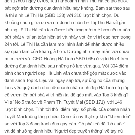
đến 17h00 ngày 07/06, liệu nữ doanh nhân Thu Hà có tạo được
bất ngờ trên đường đua danh hiệu này không. Bám sát theo sau
là thí sinh Lê Thị Hà (SBD 133) với 310 lượt bình chọn. Dù
khoảng cách giữa cô và nữ doanh nhân Lê Thị Thu Hà rất gần
nhưng Lê Thị Hà cần tạo được hiệu ứng mới mẻ hơn nếu muốn
bứt phát vị trí an toàn hiện tại và nhảy vọt lên vị trí cao hơn trong
24h tới. Lê Thị Hà cần làm mới hình ảnh để nhận được nhiều
sự quan tâm của khán giả hơn. Dường như may mắn với chưa
mỉm cười với CEO Hoàng Hà Linh (SBD 045) ở vị trí No.4 trên
đường đua danh hiệu sau những nỗ lực vừa qua. Với 304 điểm
bình chọn người đẹp Hà Linh vẫn chưa thể góp mặt được vào
danh sách Top 3. Liệu vài ngày sắp tới, sự ủng hộ của những
fans yêu quý dành cho nữ doanh nhân xinh đẹp Hà Linh có giúp
cô vươn lên bứt phá vị trí hiện tại để góp mặt vào Top 3 không?
Vị trí No.5 thuộc về Phạm Thị Tuyết Mai (SBD 171) với 146
lượt bình chọn. Tính tới thời điểm này, số phiếu của doanh nhân
Tuyết Mai không tăng nhiều. Con số này thật sự khá “khiêm tốn”
so với Top 3 đang tranh đua gay cấn. Có phải cô đã “bỏ cuộc”
và để nhường danh hiệu “Người đẹp truyền thông” về tay nữ