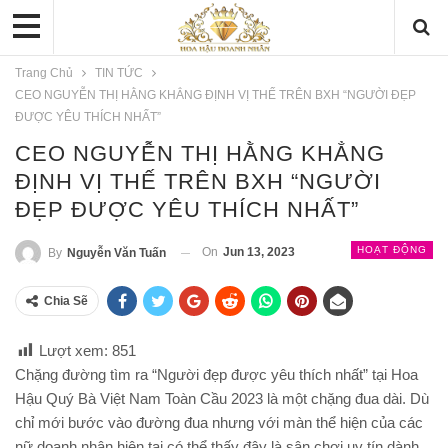
Trang Chủ
TIN TỨC
CEO NGUYỄN THỊ HẰNG KHẲNG ĐỊNH VỊ THẾ TRÊN BXH “NGƯỜI ĐẸP
ĐƯỢC YÊU THÍCH NHẤT”
CEO NGUYỄN THỊ HẰNG KHẲNG
ĐỊNH VỊ THẾ TRÊN BXH “NGƯỜI
ĐẸP ĐƯỢC YÊU THÍCH NHẤT”
HOẠT ĐỘNG
On
Jun 13, 2023
By
Nguyễn Văn Tuấn
Chia Sẽ
Lượt xem:
851
Chặng đường tìm ra “Người đẹp được yêu thích nhất” tại Hoa
Hậu Quý Bà Việt Nam Toàn Cầu 2023 là một chặng đua dài. Dù
chỉ mới bước vào đường đua nhưng với màn thể hiện của các
nữ doanh nhân hiện tại có thể thấy đây là sân chơi uy tín dành