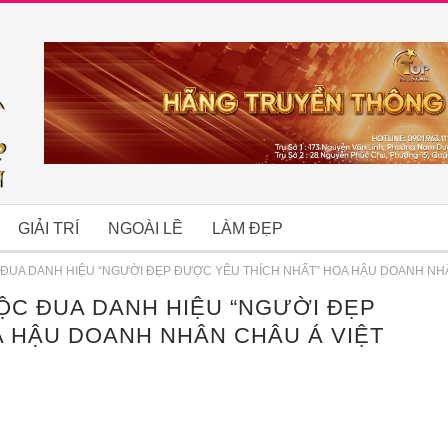
GIẢI TRÍ
NGOÀI LỀ
LÀM ĐẸP
ĐUA DANH HIỆU “NGƯỜI ĐẸP ĐƯỢC YÊU THÍCH NHẤT” HOA HẬU DOANH NHÂ
ỘC ĐUA DANH HIỆU “NGƯỜI ĐẸP
B
A HẬU DOANH NHÂN CHÂU Á VIỆT