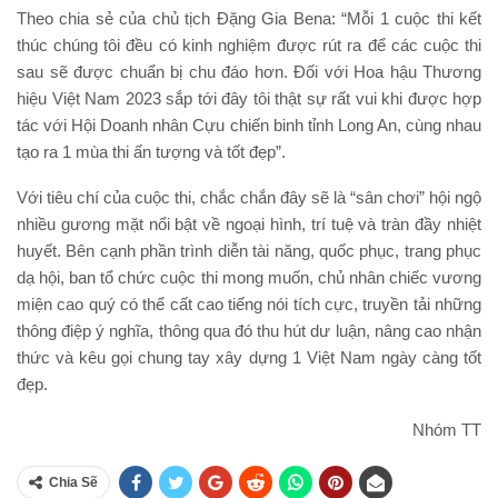
Theo chia sẻ của chủ tịch Đặng Gia Bena: “Mỗi 1 cuộc thi kết
thúc chúng tôi đều có kinh nghiệm được rút ra để các cuộc thi
sau sẽ được chuẩn bị chu đáo hơn. Đối với Hoa hậu Thương
hiệu Việt Nam 2023 sắp tới đây tôi thật sự rất vui khi được hợp
tác với Hội Doanh nhân Cựu chiến binh tỉnh Long An, cùng nhau
tạo ra 1 mùa thi ấn tượng và tốt đẹp”.
Với tiêu chí của cuộc thi, chắc chắn đây sẽ là “sân chơi” hội ngộ
nhiều gương mặt nổi bật về ngoại hình, trí tuệ và tràn đầy nhiệt
huyết. Bên cạnh phần trình diễn tài năng, quốc phục, trang phục
dạ hội, ban tổ chức cuộc thi mong muốn, chủ nhân chiếc vương
miện cao quý có thể cất cao tiếng nói tích cực, truyền tải những
thông điệp ý nghĩa, thông qua đó thu hút dư luận, nâng cao nhận
thức và kêu gọi chung tay xây dựng 1 Việt Nam ngày càng tốt
đẹp.
Nhóm TT
Chia Sẽ