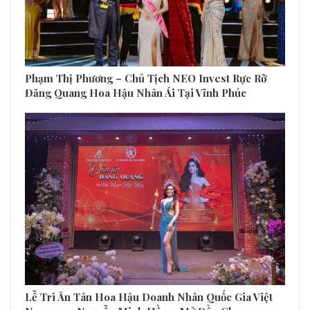
Phạm Thị Phương – Chủ Tịch NEO Invest Rực Rỡ
Đăng Quang Hoa Hậu Nhân Ái Tại Vĩnh Phúc
Lễ Tri Ân Tân Hoa Hậu Doanh Nhân Quốc Gia Việt