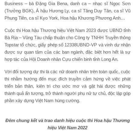
Business – bà Đặng Gia Bena, danh ca – nhạc sĩ Ngọc Sơn
(Trưởng BGK), Á hậu Hương Ly, ca sĩ Tăng Duy Tân, ca sĩ Vũ
Phụng Tiên, ca sĩ Kyo York, Hoa hậu Khương Phương Anh…
Cuộc thi Hoa hậu Thương hiệu Việt Nam 2023 được UBND tỉnh
Bà Rịa – Vũng Tàu chấp thuận cho Công ty TNHH Truyền thông
Topstar tổ chức, giấy phép số 12338UBND-VP và vinh dự nhận
được sự quan tâm của các ban ngành, đặc biệt hơn hết là sự
hợp tác của Hội Doanh nhân Cựu chiến binh tỉnh Long An.
Với đối tượng dự thi là các nữ doanh nhân trên toàn quốc, cuộc
thi nhằm hướng đến mục đích truyền cảm hứng về việc phát
triển bản thân, kiên trì cho ước mơ và gặt hái được những
thành quả ấn tượng, trở thành người phụ nữ tự chủ, độc lập góp
phần xây dựng Việt Nam hùng cường.
Đêm chung kết và trao danh hiệu cuộc thi Hoa hậu Thương
hiệu Việt Nam 2022