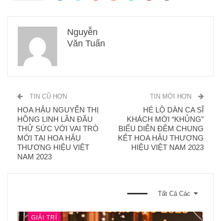
Nguyễn
Văn Tuấn
TIN CŨ HƠN
TIN MỚI HƠN
HOA HẬU NGUYỄN THỊ
HÉ LỘ DÀN CA SĨ
HỒNG LINH LẦN ĐẦU
KHÁCH MỜI “KHỦNG”
THỬ SỨC VỚI VAI TRÒ
BIỂU DIỄN ĐÊM CHUNG
MỚI TẠI HOA HẬU
KẾT HOA HẬU THƯƠNG
THƯƠNG HIỆU VIỆT
HIỆU VIỆT NAM 2023
NAM 2023
BẠN CŨNG CÓ THỂ THÍCH
Tất Cả Các
GIẢI TRÍ