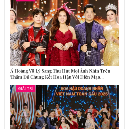
Á Hoàng Võ Lý Sang Thu Hút Mọi Ánh Nhìn Trên
Thảm Đỏ Chung Kết Hoa Hậu Với Diện Mạo…
GIẢI TRÍ