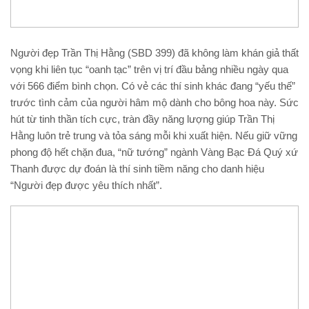
Người đẹp Trần Thị Hằng (SBD 399) đã không làm khán giả thất
vọng khi liên tục “oanh tạc” trên vị trí đầu bảng nhiều ngày qua
với 566 điểm bình chọn. Có vẻ các thí sinh khác đang “yếu thế”
trước tình cảm của người hâm mộ dành cho bông hoa này. Sức
hút từ tinh thần tích cực, tràn đầy năng lượng giúp Trần Thị
Hằng luôn trẻ trung và tỏa sáng mỗi khi xuất hiện. Nếu giữ vững
phong độ hết chặn đua, “nữ tướng” ngành Vàng Bạc Đá Quý xứ
Thanh được dự đoán là thí sinh tiềm năng cho danh hiệu
“Người đẹp được yêu thích nhất”.