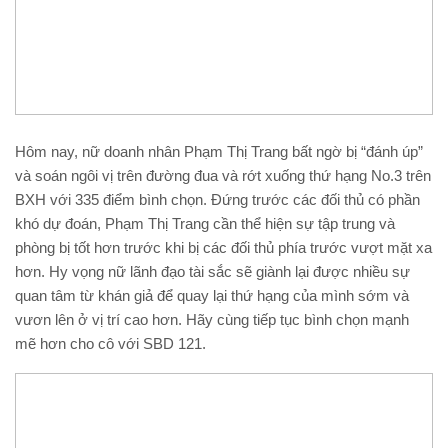
Hôm nay, nữ doanh nhân Phạm Thị Trang bất ngờ bị “đánh úp”
và soán ngôi vị trên đường đua và rớt xuống thứ hạng No.3 trên
BXH với 335 điểm bình chọn. Đứng trước các đối thủ có phần
khó dự đoán, Phạm Thị Trang cần thể hiện sự tập trung và
phòng bị tốt hơn trước khi bị các đối thủ phía trước vượt mặt xa
hơn. Hy vọng nữ lãnh đạo tài sắc sẽ giành lại được nhiều sự
quan tâm từ khán giả để quay lại thứ hạng của mình sớm và
vươn lên ở vị trí cao hơn. Hãy cùng tiếp tục bình chọn mạnh
mẽ hơn cho cô với SBD 121.