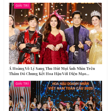
GIẢI TRÍ
Á Hoàng Võ Lý Sang Thu Hút Mọi Ánh Nhìn Trên
Thảm Đỏ Chung Kết Hoa Hậu Với Diện Mạo…
GIẢI TRÍ