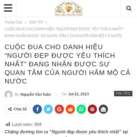
Trang Chủ
GIẢI TRÍ
CUỘC ĐUA CHO DANH HIỆU “NGƯỜI ĐẸP ĐƯỢC YÊU THÍCH NHẤT”
ĐANG NHẬN ĐƯỢC SỰ QUAN TÂM CỦA NGƯỜI HÂM MỘ CẢ NƯỚC
CUỘC ĐUA CHO DANH HIỆU
“NGƯỜI ĐẸP ĐƯỢC YÊU THÍCH
NHẤT” ĐANG NHẬN ĐƯỢC SỰ
QUAN TÂM CỦA NGƯỜI HÂM MỘ CẢ
NƯỚC
TIN TỨC
On
Jul 22, 2023
By
Nguyễn Văn Tuấn
Chia Sẽ
Lượt xem:
904
Chặng đường tìm ra “Người đẹp được yêu thích nhất” tại