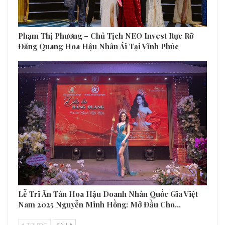
Phạm Thị Phương – Chủ Tịch NEO Invest Rực Rỡ
Đăng Quang Hoa Hậu Nhân Ái Tại Vĩnh Phúc
Lễ Tri Ân Tân Hoa Hậu Doanh Nhân Quốc Gia Việt
Nam 2025 Nguyễn Minh Hồng: Mở Đầu Cho…
TRƯƠC
SAU