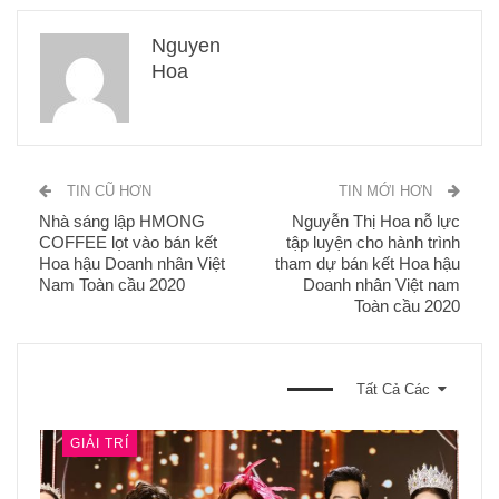
Nguyen
Hoa
TIN CŨ HƠN
TIN MỚI HƠN
Nhà sáng lập HMONG
Nguyễn Thị Hoa nỗ lực
COFFEE lọt vào bán kết
tập luyện cho hành trình
Hoa hậu Doanh nhân Việt
tham dự bán kết Hoa hậu
Nam Toàn cầu 2020
Doanh nhân Việt nam
Toàn cầu 2020
BẠN CŨNG CÓ THỂ THÍCH
Tất Cả Các
GIẢI TRÍ