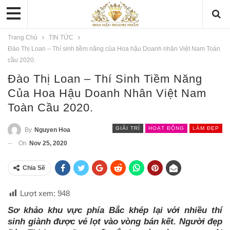
Trang Chủ
TIN TỨC
Đào Thị Loan – Thí sinh tiềm năng của Hoa hậu Doanh nhân Việt Nam Toàn
cầu 2020.
Đào Thị Loan – Thí Sinh Tiềm Năng
Của Hoa Hậu Doanh Nhân Việt Nam
Toàn Cầu 2020.
GIẢI TRÍ
HOẠT ĐỘNG
LÀM ĐẸP
By
Nguyen Hoa
On
Nov 25, 2020
Chia Sẽ
Lượt xem:
948
Sơ khảo khu vực phía Bắc khép lại với nhiều thí
sinh giành được vé lọt vào vòng bán kết. Người đẹp