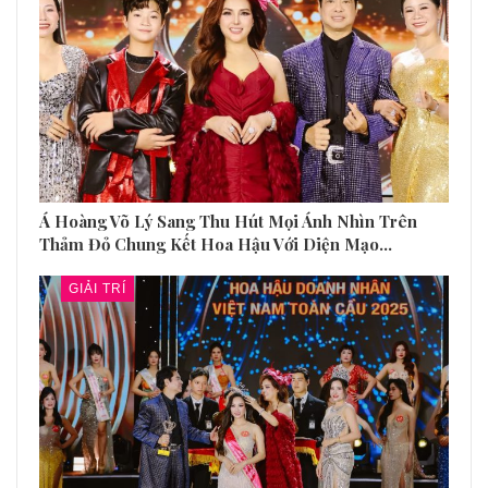
Á Hoàng Võ Lý Sang Thu Hút Mọi Ánh Nhìn Trên
Thảm Đỏ Chung Kết Hoa Hậu Với Diện Mạo…
GIẢI TRÍ