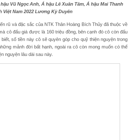
 hậu Vũ Ngọc Anh, Á hậu Lê Xuân Tâm, Á hậu Mai Thanh
ch Việt Nam 2022 Lương Kỳ Duyên
yến rũ và đặc sắc của NTK Thân Hoàng Bích Thủy đã thuộc về
mà cô đấu giá được là 160 triệu đồng, bên cạnh đó cô còn đấu
o biết, số tiền này cô sẽ quyên góp cho quỹ thiện nguyện trong
 những mảnh đời bất hạnh, ngoài ra cô còn mong muốn có thể
n nguyện lâu dài sau này.