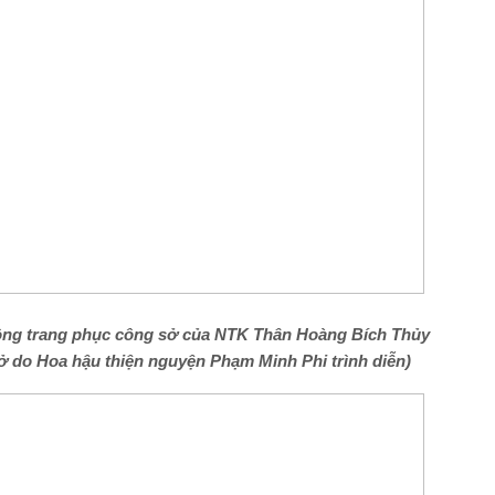
ông trang phục công sở của NTK Thân Hoàng Bích Thủy
ở do Hoa hậu thiện nguyện Phạm Minh Phi trình diễn)