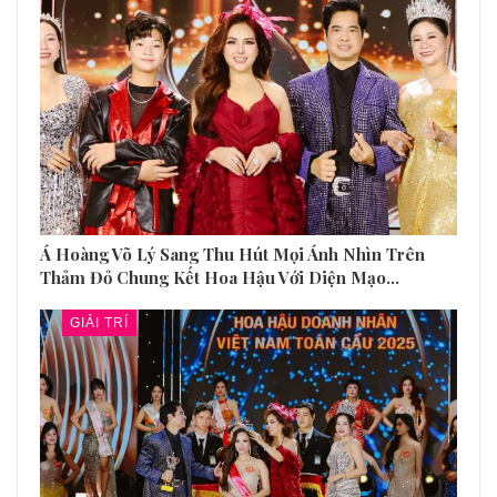
Á Hoàng Võ Lý Sang Thu Hút Mọi Ánh Nhìn Trên
Thảm Đỏ Chung Kết Hoa Hậu Với Diện Mạo…
GIẢI TRÍ