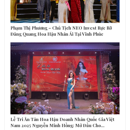
Phạm Thị Phương – Chủ Tịch NEO Invest Rực Rỡ
Đăng Quang Hoa Hậu Nhân Ái Tại Vĩnh Phúc
Lễ Tri Ân Tân Hoa Hậu Doanh Nhân Quốc Gia Việt
Nam 2025 Nguyễn Minh Hồng: Mở Đầu Cho…