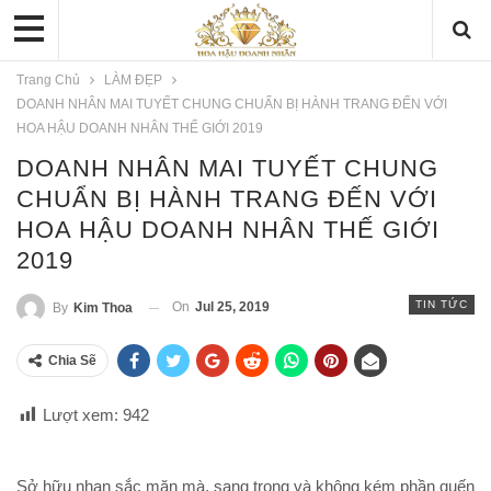
Trang Chủ
LÀM ĐẸP
DOANH NHÂN MAI TUYẾT CHUNG CHUẨN BỊ HÀNH TRANG ĐẾN VỚI
HOA HẬU DOANH NHÂN THẾ GIỚI 2019
DOANH NHÂN MAI TUYẾT CHUNG
CHUẨN BỊ HÀNH TRANG ĐẾN VỚI
HOA HẬU DOANH NHÂN THẾ GIỚI
2019
TIN TỨC
On
Jul 25, 2019
By
Kim Thoa
Chia Sẽ
Lượt xem:
942
Sở hữu nhan sắc mặn mà, sang trọng và không kém phần quến