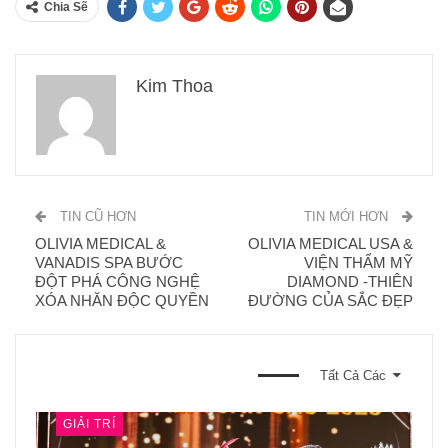
Chia Sẽ
Kim Thoa
TIN CŨ HƠN
TIN MỚI HƠN
OLIVIA MEDICAL &
OLIVIA MEDICAL USA &
VANADIS SPA BƯỚC
VIỆN THẨM MỸ
ĐỘT PHÁ CÔNG NGHỆ
DIAMOND -THIÊN
XÓA NHĂN ĐỘC QUYỀN
ĐƯỜNG CỦA SẮC ĐẸP
BẠN CŨNG CÓ THỂ THÍCH
Tất Cả Các
GIẢI TRÍ