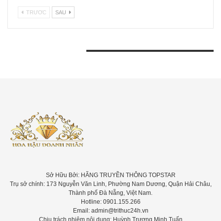
TRƯƠC
SAU
BÀI VIẾT GẦN ĐÂY
Sở Hữu Bởi: HÃNG TRUYỀN THÔNG TOPSTAR
Trụ sở chính: 173 Nguyễn Văn Linh, Phường Nam Dương, Quận Hải Châu,
Thành phố Đà Nẵng, Việt Nam.
Hotline: 0901.155.266
Email: admin@trithuc24h.vn
Chịu trách nhiệm nội dung: Huỳnh Trương Minh Tuấn