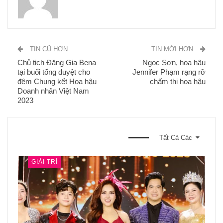
TIN CŨ HƠN
TIN MỚI HƠN
Chủ tịch Đặng Gia Bena
Ngọc Sơn, hoa hậu
tại buổi tổng duyệt cho
Jennifer Phạm rạng rỡ
đêm Chung kết Hoa hậu
chấm thi hoa hậu
Doanh nhân Việt Nam
2023
BẠN CŨNG CÓ THỂ THÍCH
Tất Cả Các
GIẢI TRÍ