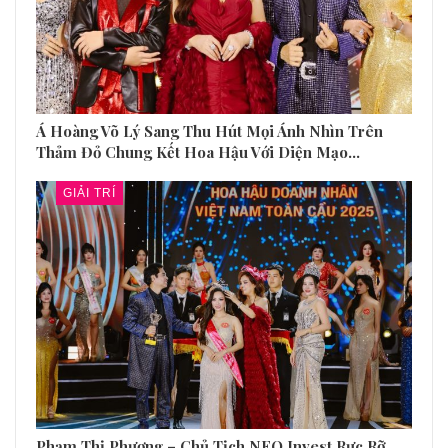
Á Hoàng Võ Lý Sang Thu Hút Mọi Ánh Nhìn Trên
Thảm Đỏ Chung Kết Hoa Hậu Với Diện Mạo…
GIẢI TRÍ
Phạm Thị Phương – Chủ Tịch NEO Invest Rực Rỡ