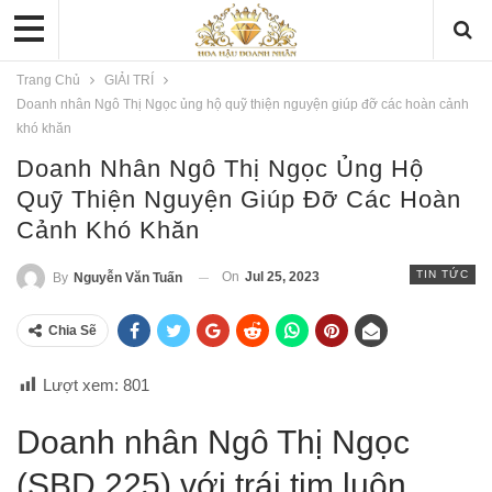
Trang Chủ
GIẢI TRÍ
Doanh nhân Ngô Thị Ngọc ủng hộ quỹ thiện nguyện giúp đỡ các hoàn cảnh
khó khăn
Doanh Nhân Ngô Thị Ngọc Ủng Hộ
Quỹ Thiện Nguyện Giúp Đỡ Các Hoàn
Cảnh Khó Khăn
TIN TỨC
On
Jul 25, 2023
By
Nguyễn Văn Tuấn
Chia Sẽ
Lượt xem:
801
Doanh nhân Ngô Thị Ngọc
(SBD 225) với trái tim luôn