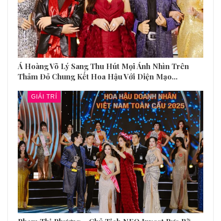
Á Hoàng Võ Lý Sang Thu Hút Mọi Ánh Nhìn Trên
Thảm Đỏ Chung Kết Hoa Hậu Với Diện Mạo…
GIẢI TRÍ