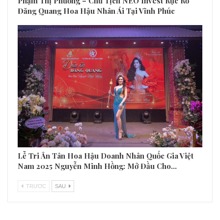
Phạm Thị Phương – Chủ Tịch NEO Invest Rực Rỡ
Đăng Quang Hoa Hậu Nhân Ái Tại Vĩnh Phúc
Lễ Tri Ân Tân Hoa Hậu Doanh Nhân Quốc Gia Việt
Nam 2025 Nguyễn Minh Hồng: Mở Đầu Cho…
TRƯƠC
SAU