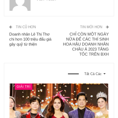
TIN CŨ HƠN
TIN MỚI HƠN
Doanh nhân Lê Thị Thơ
CHỈ CÒN MỘT NGÀY
chi hơn 100 triệu đấu giá
NỮA ĐỂ CÁC THÍ SINH
gây quỹ từ thiện
HOA HẬU DOANH NHÂN
CHÂU Á 2023 TĂNG
TỐC TRÊN BXH
BẠN CŨNG CÓ THỂ THÍCH
Tất Cả Các
GIẢI TRÍ