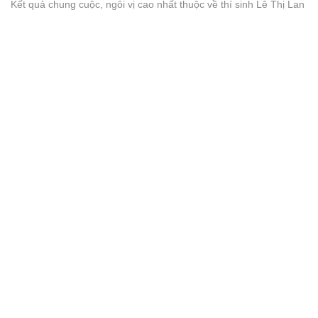
Kết quả chung cuộc, ngôi vị cao nhất thuộc về thí sinh Lê Thị Lan
– SBD 179, đồng Á hậu 2 là thí sinh Đinh Thị Hằng – SBD 099 và
thí sinh Nguyễn Thị Quế Anh – SBD 289, đồng Á hậu 3 trao cho
thí sinh: Hoàng Thị Thuyết – SBD 175, Mai Thị Thức – SBD 139,
Lê Thị Diệu Anh – SBD 279.
Tân Hoa hậu, Hoa hậu thiện nguyện cùng các Á hậu đăng quang
sau đêm chung kết