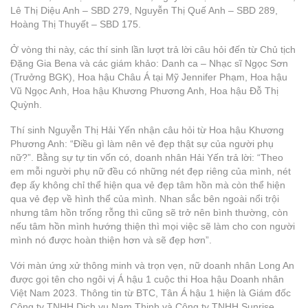
Lê Thị Diệu Anh – SBD 279, Nguyễn Thị Quế Anh – SBD 289,
Hoàng Thị Thuyết – SBD 175.
Ở vòng thi này, các thí sinh lần lượt trả lời câu hỏi đến từ Chủ tịch
Đặng Gia Bena và các giám khảo: Danh ca – Nhạc sĩ Ngọc Sơn
(Trưởng BGK), Hoa hậu Châu Á tại Mỹ Jennifer Phạm, Hoa hậu
Vũ Ngọc Anh, Hoa hậu Khương Phương Anh, Hoa hậu Đỗ Thị
Quỳnh.
Thí sinh Nguyễn Thị Hải Yến nhận câu hỏi từ Hoa hậu Khương
Phương Anh: “Điều gì làm nên vẻ đẹp thật sự của người phụ
nữ?”. Bằng sự tự tin vốn có, doanh nhân Hải Yến trả lời: “Theo
em mỗi người phụ nữ đều có những nét đẹp riêng của mình, nét
đẹp ấy không chỉ thể hiện qua vẻ đẹp tâm hồn mà còn thể hiện
qua vẻ đẹp về hình thể của mình. Nhan sắc bên ngoài nổi trội
nhưng tâm hồn trống rỗng thì cũng sẽ trở nên bình thường, còn
nếu tâm hồn mình hướng thiện thì mọi việc sẽ làm cho con người
mình nó được hoàn thiện hơn và sẽ đẹp hơn”.
Với màn ứng xử thông minh và trọn vẹn, nữ doanh nhân Long An
được gọi tên cho ngôi vị Á hậu 1 cuộc thi Hoa hậu Doanh nhân
Việt Nam 2023. Thông tin từ BTC, Tân Á hậu 1 hiện là Giám đốc
Công ty TNHH Dịch vụ Nam Thịnh và Công ty TNHH Sunrise