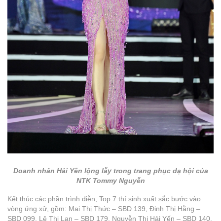
Doanh nhân Hải Yến lộng lẫy trong trang phục dạ hội của
NTK Tommy Nguyễn
Kết thúc các phần trình diễn, Top 7 thí sinh xuất sắc bước vào
vòng ứng xử, gồm: Mai Thị Thức – SBD 139, Đinh Thị Hằng –
SBD 099, Lê Thị Lan – SBD 179, Nguyễn Thị Hải Yến – SBD 140,