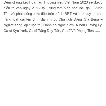
Đêm chung kết Hoa hậu Thương hiệu Việt Nam 2023 sẽ được
diễn ra vào ngày 21/12 tại Trung tâm Văn hoá Bà Rịa – Vũng
Tàu và phát sóng trực tiếp trên kênh BRT với sự quy tụ của
hàng loạt cái tên đình đám như: Chủ tịch Đặng Gia Bena –
Người sáng lập cuộc thi, Danh ca Ngọc Sơn, Á hậu Hương Ly,
Ca sĩ Kyo York, Ca sĩ Tăng Duy Tân, Ca sĩ Vũ Phụng Tiên,…..
Nhóm TT
Chia Sẽ
Nguyễn
Văn Tuấn
TIN CŨ HƠN
TIN MỚI HƠN