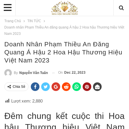
Trang Chủ
TIN TỨC
Doanh nhân Phạm Thiều An đăng quang Á hậu 2 Hoa hậu Thương hiệu Việt
Nam 2023
Doanh Nhân Phạm Thiều An Đăng
Quang Á Hậu 2 Hoa Hậu Thương Hiệu
Việt Nam 2023
On
Dec 22, 2023
By
Nguyễn Văn Tuấn
Chia Sẽ
Lượt xem:
2,880
Đêm chung kết cuộc thi Hoa
hậu Thương hiệu Việt Nam