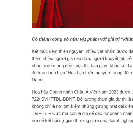
Cô thành công sở hữu vật phẩm với giá trị “khủ
Kết thúc đêm thiện nguyện, nhiều vật phẩm được đấu
thêm nhiều người già neo đơn, người khuyết tật, t
nhân ái để mang đến cuộc thi, ban giám khảo sẽ đánh giá
để trao danh hiệu “Hoa hậu thiện nguyện” trong đêm
Nam).
Hoa hậu Doanh nhân Châu Á Việt Nam 2023 được U
722/ SVHTTDL-BDNT. Đối tượng tham gia dự thi là n
không chỉ là nơi tìm kiếm những gương mặt đại diệ
Tài – Trí – Đức mà còn là dịp để các nữ doanh nhân 
nơi để kết nối sự giao thương giữa các doanh nghiệ