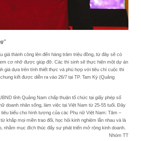
ng”
 giá thành công lên đến hàng trăm triệu đồng, từ đây sẽ có
rẻ em cơ nhỡ được giúp đỡ. Các thí sinh sẽ thực hiện một dự án
 dựa trên tính thiết thực và phù hợp với tiêu chí cuộc thi
 chung kết được diễn ra vào 26/7 tại TP. Tam Kỳ (Quảng
BND tỉnh Quảng Nam chấp thuận tổ chức tại giấy phép số
ữ doanh nhân sống, làm việc tại Việt Nam từ 25-55 tuổi. Đây
n tiêu biểu cho hình tượng của các Phụ nữ Việt Nam: Tâm –
từ khắp mọi miền trao đổi, học hỏi kinh nghiệm lẫn nhau và là
p, nhằm mục đích thúc đẩy sự phát triển mở rộng kinh doanh.
Nhóm TT