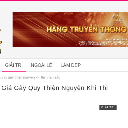
GIẢI TRÍ
NGOÀI LỀ
LÀM ĐẸP
gây quỹ thiện nguyện khi thi nhan sắc
 Giá Gây Quỹ Thiện Nguyện Khi Thi
B
GIẢI TRÍ