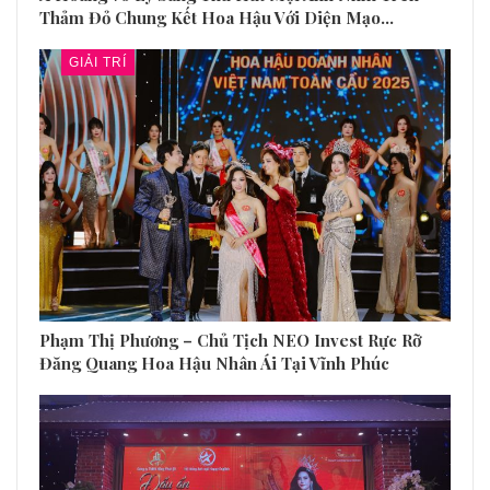
Thảm Đỏ Chung Kết Hoa Hậu Với Diện Mạo…
GIẢI TRÍ
Phạm Thị Phương – Chủ Tịch NEO Invest Rực Rỡ
Đăng Quang Hoa Hậu Nhân Ái Tại Vĩnh Phúc