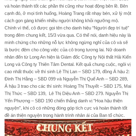
và hoàn thành tốt các phần thi cũng như hoạt động bên lề. Bên
cạnh đó, ở mọi tình huống, Hoàng Trang rất nhạy bén, xử lý một
cách gọn gàng khiến nhiều người không khỏi ngưỡng mộ.
Chính vì thế, cô được gọi tên cho danh hiệu “Người đẹp trí tuệ”
trong đêm chung kết, 15/3 vừa qua. Có thể nói, danh hiệu này là
minh chứng cho những nỗ lực không ngừng nghỉ của cô và sẽ
là bước đệm cho công việc của cô trong tương lai. Nữ doanh
nhân đến từ Long An hiện là Giám đốc Công ty Nội thất Hải Kiến
Long và Công ty Thiên Tâm Dental. Kết quả chung cuộc, ngôi vị
cao nhất thuộc về thí sinh Lê Thị Lan – SBD 179, đồng Á hậu 2:
Đinh Thị Hằng – SBD 099 và Nguyễn Thị Quế Anh – SBD 289,
Á hậu 3 trao cho các thí sinh: Hoàng Thị Thuyết – SBD 175, Mai
Thị Thức – SBD 139, Lê Thị Diệu Anh – SBD 279. Nguyễn Thị
Yến Phượng – SBD 190 chiến thắng danh vị “Hoa hậu thiện
nguyện”, khi cô có những đóng góp tích cực và hoàn thành tốt
đề án thiện nguyện trong hành trình nhân ái của Ban tổ chức.