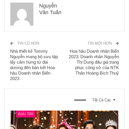
Nguyễn
Văn Tuấn
TIN CŨ HƠN
TIN MỚI HƠN
Nhà thiết kế Tommy
Hoa hậu Doanh nhân Biển
Nguyễn mang bộ sưu tập
2023: Doanh nhân Nguyễn
lấy cảm hứng từ đại
Thị Dung đấu giá trang
dương đến bán kết Hoa
phục công sở của NTK
hậu Doanh nhân Biển
Thân Hoàng Bích Thuỷ
2023
BẠN CŨNG CÓ THỂ THÍCH
Tất Cả Các
GIẢI TRÍ