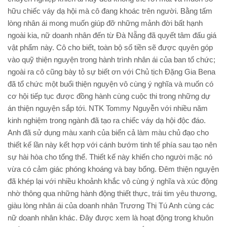
hữu chiếc váy dạ hội mà cô đang khoác trên người. Bằng tấm
lòng nhân ái mong muốn giúp đỡ những mảnh đời bất hạnh
ngoài kia, nữ doanh nhân đến từ Đà Nẵng đã quyết tâm đấu giá
vật phẩm này. Cô cho biết, toàn bộ số tiền sẽ được quyên góp
vào quỹ thiện nguyện trong hành trình nhân ái của ban tổ chức;
ngoài ra cô cũng bày tỏ sự biết ơn với Chủ tịch Đặng Gia Bena
đã tổ chức một buổi thiện nguyện vô cùng ý nghĩa và muốn có
cơ hội tiếp tục được đồng hành cùng cuộc thi trong những dự
án thiện nguyện sắp tới. NTK Tommy Nguyễn với nhiều năm
kinh nghiệm trong ngành đã tạo ra chiếc váy dạ hội độc đáo.
Anh đã sử dụng màu xanh của biển cả làm màu chủ đạo cho
thiết kế lần này kết hợp với cánh bướm tinh tế phía sau tạo nên
sự hài hòa cho tổng thể. Thiết kế này khiến cho người mặc nó
vừa có cảm giác phóng khoáng và bay bổng. Đêm thiện nguyện
đã khép lại với nhiều khoảnh khắc vô cùng ý nghĩa và xúc động
nhờ thông qua những hành động thiết thực, trái tim yêu thương,
giàu lòng nhân ái của doanh nhân Trương Thị Tú Anh cùng các
nữ doanh nhân khác. Đây được xem là hoạt động trong khuôn