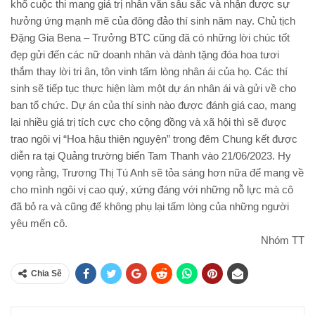
khổ cuộc thi mang giá trị nhân văn sâu sắc và nhận được sự
hưởng ứng mạnh mẽ của đông đảo thí sinh năm nay. Chủ tịch
Đặng Gia Bena – Trưởng BTC cũng đã có những lời chúc tốt
đẹp gửi đến các nữ doanh nhân và dành tặng đóa hoa tươi
thắm thay lời tri ân, tôn vinh tấm lòng nhân ái của họ. Các thí
sinh sẽ tiếp tục thực hiện làm một dự án nhân ái và gửi về cho
ban tổ chức. Dự án của thí sinh nào được đánh giá cao, mang
lại nhiều giá trị tích cực cho cộng đồng và xã hội thì sẽ được
trao ngôi vị “Hoa hậu thiện nguyện” trong đêm Chung kết được
diễn ra tại Quảng trường biển Tam Thanh vào 21/06/2023. Hy
vọng rằng, Trương Thị Tú Anh sẽ tỏa sáng hơn nữa để mang về
cho mình ngôi vị cao quý, xứng đáng với những nỗ lực mà cô
đã bỏ ra và cũng để không phụ lại tấm lòng của những người
yêu mến cô.
Nhóm TT
Chia Sẽ