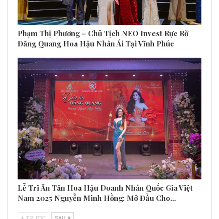
Phạm Thị Phương – Chủ Tịch NEO Invest Rực Rỡ
Đăng Quang Hoa Hậu Nhân Ái Tại Vĩnh Phúc
Lễ Tri Ân Tân Hoa Hậu Doanh Nhân Quốc Gia Việt
Nam 2025 Nguyễn Minh Hồng: Mở Đầu Cho…
TRƯƠC
SAU