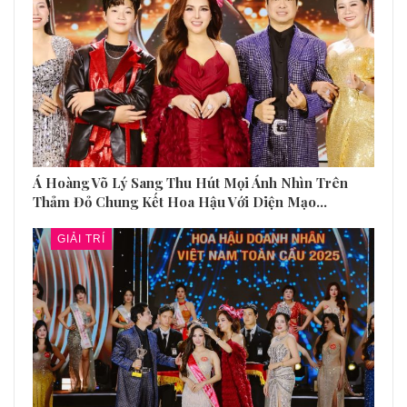
Á Hoàng Võ Lý Sang Thu Hút Mọi Ánh Nhìn Trên
Thảm Đỏ Chung Kết Hoa Hậu Với Diện Mạo…
GIẢI TRÍ