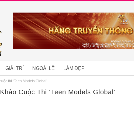
GIẢI TRÍ
NGOÀI LỀ
LÀM ĐẸP
cuộc thi ‘Teen Models Global’
Khảo Cuộc Thi ‘Teen Models Global’
B