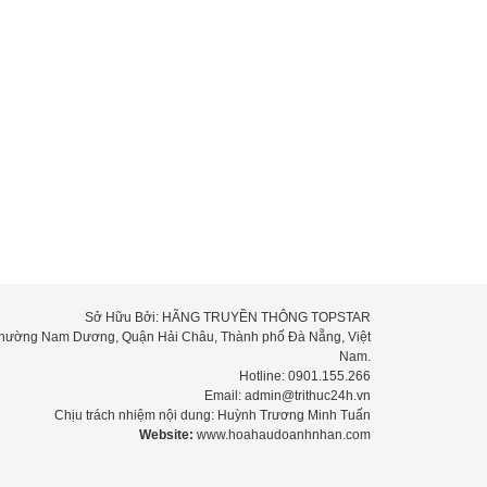
Sở Hữu Bởi: HÃNG TRUYỀN THÔNG TOPSTAR
 Phường Nam Dương, Quận Hải Châu, Thành phố Đà Nẵng, Việt
Nam.
Hotline: 0901.155.266
Email: admin@trithuc24h.vn
Chịu trách nhiệm nội dung: Huỳnh Trương Minh Tuấn
Website:
www.hoahaudoanhnhan.com