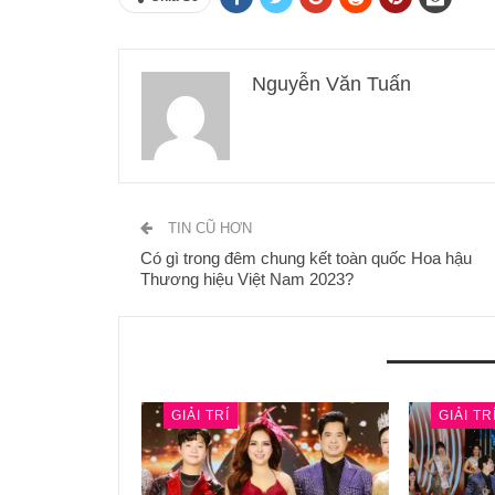
Nguyễn Văn Tuấn
TIN CŨ HƠN
Có gì trong đêm chung kết toàn quốc Hoa hậu
Thương hiệu Việt Nam 2023?
BẠN CŨNG CÓ THỂ THÍCH
GIẢI TRÍ
GIẢI TR