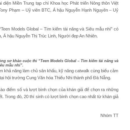
diện Miền Trung tạp chí Khoa học Phát triển Nông thôn Việt
Tony Phạm – Uỷ viên BTC, Á hậu Nguyễn Hạnh Nguyên – Uỷ
Teen Models Global – Tìm kiếm tài năng và Siêu mẫu nhí” có
 Á hậu Nguyễn Thị Trúc Linh, Người đẹp An Nhiên.
 vòng sơ khảo cuộc thi “Teen Models Global – Tìm kiếm tài năng và
iêu mẫu nhí”.
hiện khả năng làm chủ sân khấu, kỹ năng catwalk cùng biểu cảm
ũ tại hội trường Cung Văn hóa Thiếu Nhi thành phố Đà Nẵng.
ào điểm số và lượt bình chọn của khán giả để chọn ra những
t. Trong đó, 20 thí sinh có lượt bình chọn cao nhất từ khán giả
Nhóm TT