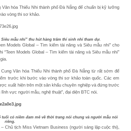
g Văn hóa Thiếu Nhi thành phố Đà Nẵng để chuẩn bị kỹ lưỡng
vào vòng thi sơ khảo.
 Siêu mẫu nhí” thu hút hàng trăm thí sinh nhí tham dự.
Teen Models Global – Tìm kiếm tài năng và Siêu mẫu nhí” cho
thi “Teen Models Global – Tìm kiếm tài năng và Siêu mẫu nhí”
gia.
ại Cung Văn hóa Thiếu Nhi thành phố Đà Nẵng từ rất sớm để
 điểm trước khi bước vào vòng thi sơ khảo toàn quốc. Các em
 được xuất hiện trên một sân khấu chuyên nghiệp và đứng trước
ĩnh vực người mẫu, nghệ thuật”, đại diện BTC nói.
15 tuổi có niềm đam mê về thời trang nói chung và người mẫu nói
riêng.
– Chủ tịch Miss Vietnam Business (người sáng lập cuộc thi),