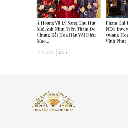
Á Hoàng Võ Lý Sang Thu Hút
Phạm Thị 
Mọi Ánh Nhìn Trên Thảm Đỏ
NEO Inves
Chung Kết Hoa Hậu Với Diện
Quang Hoa
Mạo…
Vĩnh Phúc
TRƯƠC
SAU