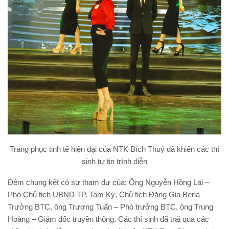
Trang phục tinh tế hiện đại của NTK Bích Thuỷ đã khiến các thí
sinh tự tin trình diễn
Đêm chung kết có sự tham dự của: Ông Nguyễn Hồng Lai –
Phó Chủ tịch UBND TP. Tam Kỳ, Chủ tịch Đặng Gia Bena –
Trưởng BTC, ông Trương Tuấn – Phó trưởng BTC, ông Trung
Hoàng – Giám đốc truyền thông. Các thí sinh đã trải qua các