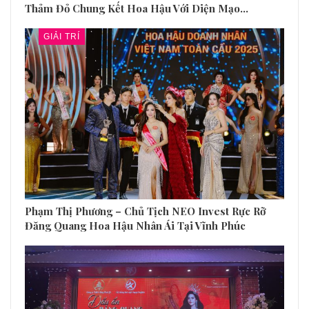
TIN CŨ HƠN
TIN MỚI HƠN
Đoàn Hoa hậu Doanh
Hoa hậu Thiện nguyện Lý
nhân Châu Á Việt Nam
Kim Ngân ghi điểm trước
2023 dâng hương tưởng
công chúng với tấm lòng
niệm 508 anh hùng liệt sĩ
nhân ái
tại Quảng Nam
BẠN CŨNG CÓ THỂ THÍCH
Tất Cả Các
GIẢI TRÍ