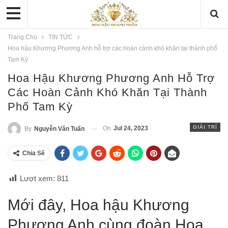
Trang Chủ
TIN TỨC
Hoa hậu Khương Phương Anh hỗ trợ các hoàn cảnh khó khăn tại thành phố
Tam Kỳ
Hoa Hậu Khương Phương Anh Hỗ Trợ
Các Hoàn Cảnh Khó Khăn Tại Thành
Phố Tam Kỳ
GIẢI TRÍ
On
Jul 24, 2023
By
Nguyễn Văn Tuấn
Chia Sẽ
Lượt xem:
811
Mới đây, Hoa hậu Khương
Phương Anh cùng đoàn Hoa