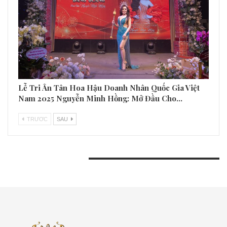
Á Hoàng Võ Lý Sang Thu Hút Mọi Ánh Nhìn Trên
Thảm Đỏ Chung Kết Hoa Hậu Với Diện Mạo…
GIẢI TRÍ
Phạm Thị Phương – Chủ Tịch NEO Invest Rực Rỡ
Đăng Quang Hoa Hậu Nhân Ái Tại Vĩnh Phúc