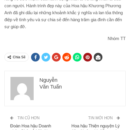
Hoa hậu Khương Phương Anh lan tỏa giá trị tích cực đến
người dân.
Hoa hậu Khương Phương Anh đã chia sẻ về lý do cô tham
gia sự kiện này: “Là một Hoa hậu, tôi muốn lan tỏa giá trị
yêu thương và sẻ chia khó khăn với cộng đồng. Tôi hy
vọng, qua chúng ta, những gia đình có hoàn cảnh khó khăn
sẽ cảm nhận được niềm vui và động viên trong cuộc sống.”
Những câu chuyện xúc động về những khó khăn và nỗi lo sợ
trong cuộc sống đã được chia sẻ trong không khí ấm cúng và
chân thành. Mỗi phần quà không chỉ mang đến những nhu cầu
cơ bản mà còn là tấm lòng ấm áp, gắn kết và chia sẻ tình người
giữa người cho người.
Hoa hậu Khương Phương Anh nhận quà cảm ơn của ban
lãnh đạo thành phố Tam Kỳ.