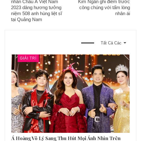
“Hành Trình Trao Yêu Thương” đã trở thành một minh chứng rõ
ràng về sức mạnh của hành động nhân ái và lòng nhân ái của
con người. Hành trình đẹp này của Hoa hậu Khương Phương
Anh đã ghi dấu lại những khoảnh khắc ý nghĩa và lan tỏa thông
điệp về tình yêu và sự chia sẻ đến hàng trăm gia đình cần đến
sự giúp đỡ.
Nhóm TT
Chia Sẽ
Nguyễn
Văn Tuấn