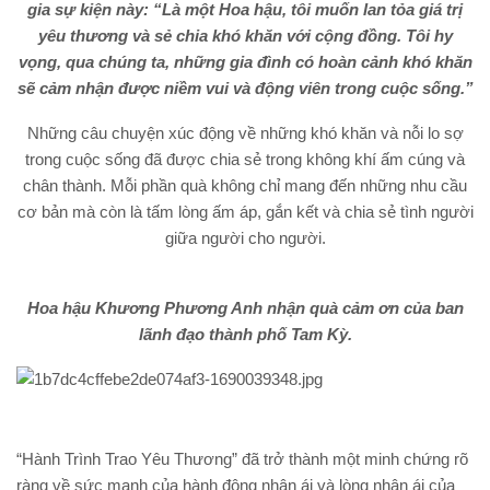
Các phần quà được chuẩn bị đầy đủ để trao cho các gia
đình.
Hoa hậu Khương Phương Anh tự mình đóng gói và chuẩn bị
những phần quà ý nghĩa, tận tâm trao tặng từng phần quà cùng
lời chúc tốt đẹp đến từng gia đình nhận được. Tâm huyết và nụ
cười của cô đã truyền tải được thông điệp về lòng nhân ái và
tình người, gắn kết con tim của mọi người tại nơi đây.