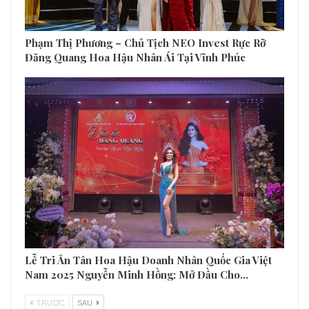
Phạm Thị Phương – Chủ Tịch NEO Invest Rực Rỡ
Đăng Quang Hoa Hậu Nhân Ái Tại Vĩnh Phúc
Lễ Tri Ân Tân Hoa Hậu Doanh Nhân Quốc Gia Việt
Nam 2025 Nguyễn Minh Hồng: Mở Đầu Cho…
TRƯƠC
SAU