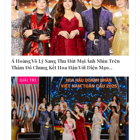
Á Hoàng Võ Lý Sang Thu Hút Mọi Ánh Nhìn Trên
Thảm Đỏ Chung Kết Hoa Hậu Với Diện Mạo…
GIẢI TRÍ