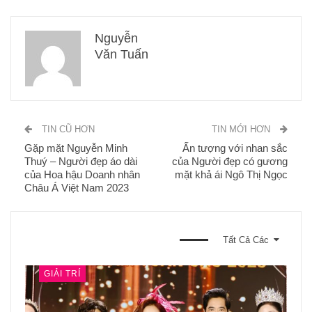
Nguyễn
Văn Tuấn
TIN CŨ HƠN
TIN MỚI HƠN
Gặp mặt Nguyễn Minh
Ấn tượng với nhan sắc
Thuý – Người đẹp áo dài
của Người đẹp có gương
của Hoa hậu Doanh nhân
mặt khả ái Ngô Thị Ngọc
Châu Á Việt Nam 2023
BẠN CŨNG CÓ THỂ THÍCH
Tất Cả Các
GIẢI TRÍ