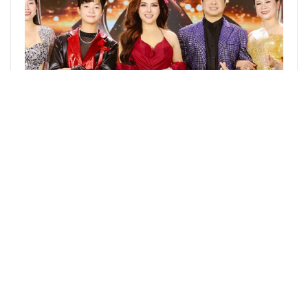
Á Hoàng Võ Lý Sang Thu Hút Mọi Ánh Nhìn Trên
Thảm Đỏ Chung Kết Hoa Hậu Với Diện Mạo…
GIẢI TRÍ