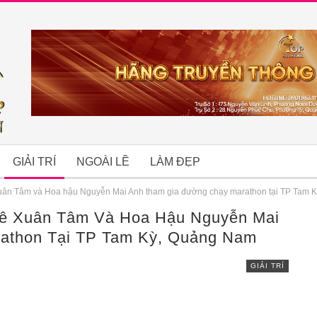
GIẢI TRÍ
NGOÀI LỀ
LÀM ĐẸP
uân Tâm và Hoa hậu Nguyễn Mai Anh tham gia đường chạy marathon tại TP Tam 
Lê Xuân Tâm Và Hoa Hậu Nguyễn Mai
B
athon Tại TP Tam Kỳ, Quảng Nam
GIẢI TRÍ