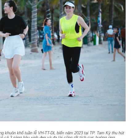
ng khuôn khổ tuần lễ VH-TT-DL biển năm 2023 tại TP. Tam Kỳ thu hút
ó cả 3 nàng hậu xinh đẹp và đa tài cũng rất tích cực hưởng ứng