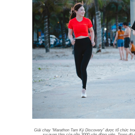
Giải chạy “Marathon Tam Kỳ Discovery” được tổ chức tro
sự quan tâm của gần 3000 vận động viên. Trong đó c