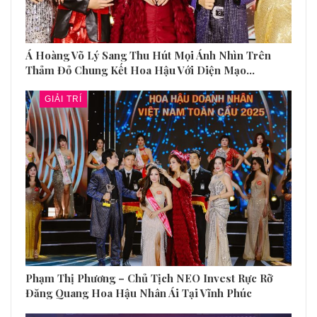
Á Hoàng Võ Lý Sang Thu Hút Mọi Ánh Nhìn Trên
Thảm Đỏ Chung Kết Hoa Hậu Với Diện Mạo…
GIẢI TRÍ
Phạm Thị Phương – Chủ Tịch NEO Invest Rực Rỡ
Đăng Quang Hoa Hậu Nhân Ái Tại Vĩnh Phúc