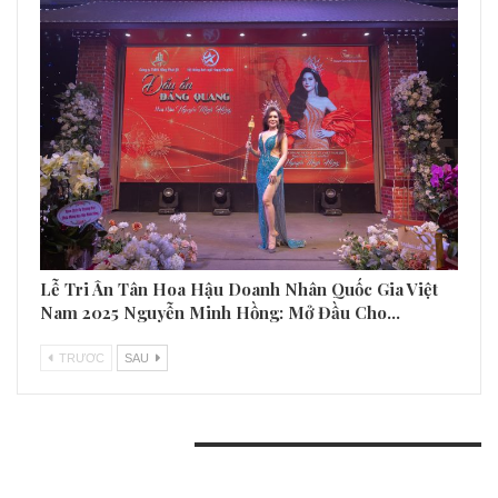
Lễ Tri Ân Tân Hoa Hậu Doanh Nhân Quốc Gia Việt
Nam 2025 Nguyễn Minh Hồng: Mở Đầu Cho…
TRƯƠC
SAU
BÀI VIẾT GẦN ĐÂY