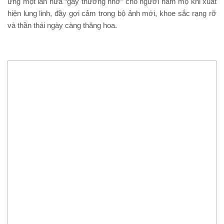
ứng một lần nữa “gây thương nhớ” cho người hâm mộ khi xuất
hiện lung linh, đầy gợi cảm trong bộ ảnh mới, khoe sắc rạng rỡ
và thần thái ngày càng thăng hoa.