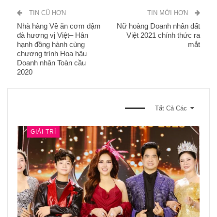
TIN CŨ HƠN
TIN MỚI HƠN
Nhà hàng Về ăn cơm đậm
Nữ hoàng Doanh nhân đất
đà hương vị Việt– Hân
Việt 2021 chính thức ra
hạnh đồng hành cùng
mắt
chương trình Hoa hậu
Doanh nhân Toàn cầu
2020
BẠN CŨNG CÓ THỂ THÍCH
Tất Cả Các
GIẢI TRÍ