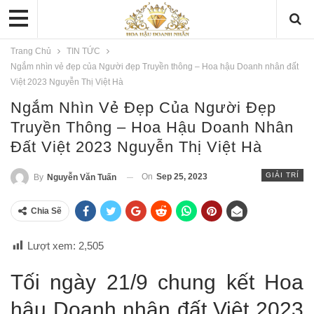
Trang Chủ
TIN TỨC
Ngắm nhìn vẻ đẹp của Người đẹp Truyền thông – Hoa hậu Doanh nhân đất
Việt 2023 Nguyễn Thị Việt Hà
Ngắm Nhìn Vẻ Đẹp Của Người Đẹp
Truyền Thông – Hoa Hậu Doanh Nhân
Đất Việt 2023 Nguyễn Thị Việt Hà
GIẢI TRÍ
On
Sep 25, 2023
By
Nguyễn Văn Tuấn
Chia Sẽ
Lượt xem:
2,505
Tối ngày 21/9 chung kết Hoa
hậu Doanh nhân đất Việt 2023