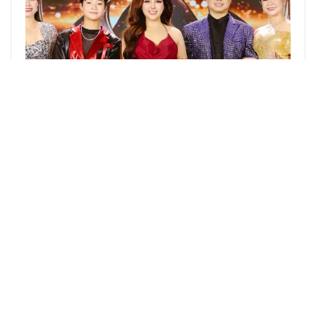
Á Hoàng Võ Lý Sang Thu Hút Mọi Ánh Nhìn Trên
Thảm Đỏ Chung Kết Hoa Hậu Với Diện Mạo…
GIẢI TRÍ