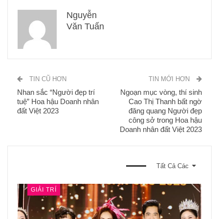
Nguyễn
Văn Tuấn
TIN CŨ HƠN
TIN MỚI HƠN
Nhan sắc “Người đẹp trí
Ngoạn mục vòng, thí sinh
tuệ” Hoa hậu Doanh nhân
Cao Thị Thanh bất ngờ
đất Việt 2023
đăng quang Người đẹp
công sở trong Hoa hậu
Doanh nhân đất Việt 2023
BẠN CŨNG CÓ THỂ THÍCH
Tất Cả Các
GIẢI TRÍ